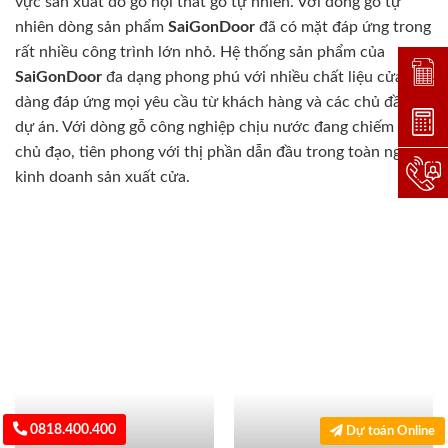
vực sản xuất đồ gỗ nội thất gỗ tự nhiên. Với dòng gỗ tự
nhiên dòng sản phẩm
SaiGonDoor
đã có mặt đáp ứng trong
rất nhiều công trình lớn nhỏ. Hệ thống sản phẩm của
Đặt lị
SaiGonDoor
đa dạng phong phú với nhiều chất liệu cửa dễ
dàng đáp ứng mọi yêu cầu từ khách hàng và các chủ đầu tư
Dự toá
dự án. Với dòng gỗ công nghiệp chịu nước đang chiếm vị trí
chủ đạo, tiên phong với thị phần dẫn đầu trong toàn ngành
Hotlin
kinh doanh sản xuất cửa.
0818.400.400
Dự toán Online