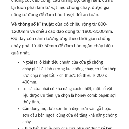
chung cư, cao công, cầu thang bộ, tầng hầm, cửa đi
lại luôn phải làm từ vật liệu chống cháy, được gia
công tự đóng để đảm bảo tuyệt đối an toàn.
Về thông số kĩ thuật:
cửa có chiều rộng từ 800-
1200mm và chiều cao dao động từ 1800-3000mm.
Độ dày của cánh tương ứng theo thời gian chống
chảy phải từ 40-50mm để đảm bảo ngăn cháy hiệu
quả nhất.
Ngoài ra, ô kính tiêu chuẩn của
cửa gỗ chống
cháy
phải là kính cường lực chống cháy, có tấm thép
lưới chịu nhiệt tốt, kích thước tối thiểu là 200 x
400mm.
Lõi cả cửa phải có khả năng cách nhiệt, một số vật
liệu được ưu tiên lựa chọn là honey comb paper, sợi
thủy tinh,…
Cần dùng một lớp sơn tĩnh điện, sơn vân gỗ hoặc
sơn dầu bên ngoài cùng cửa để tăng khả năng chống
cháy
Chưa hết, bản lề inox của cửa phải sử dụng kế kẹp,