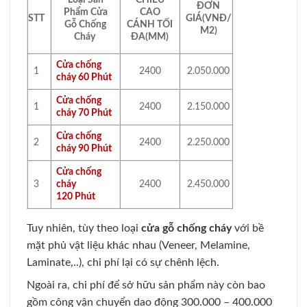
ĐƠN
Phẩm Cửa
CAO
STT
GIÁ(VNĐ/
Gỗ Chống
CÁNH TỐI
M2)
Cháy
ĐA(MM)
Cửa chống
1
2400
2.050.000
cháy 60 Phút
Cửa chống
1
2400
2.150.000
cháy 70 Phút
Cửa chống
2
2400
2.250.000
cháy 90 Phút
Cửa chống
cháy
3
2400
2.450.000
120 Phút
Tuy nhiên, tùy theo loại
cửa gỗ chống cháy
với bề
mặt phủ vật liệu khác nhau (Veneer, Melamine,
Laminate,..), chi phí lại có sự chênh lệch.
Ngoài ra, chi phí để sở hữu sản phẩm này còn bao
gồm công vận chuyển dao động 300.000 – 400.000