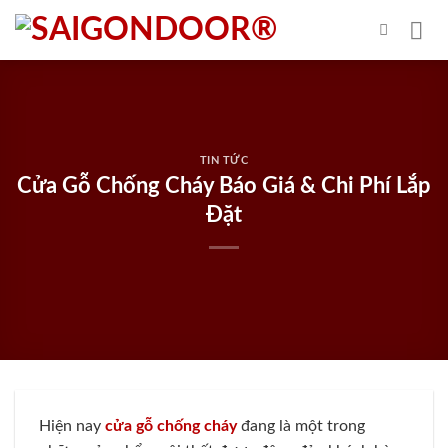
Skip
to
content
TIN TỨC
Cửa Gỗ Chống Cháy Báo Giá & Chi Phí Lắp
Đặt
Hiện nay
cửa gỗ chống cháy
đang là một trong