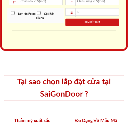
Làm kín Foam
Cột Bắn
silicon
XEM KẾT QUẢ
Tại sao chọn lắp đặt cửa tại
SaiGonDoor ?
Thẩm mỹ xuất sắc
Đa Dạng Về Mẫu Mã