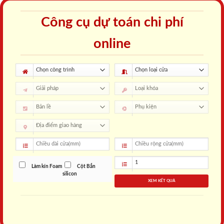
Công cụ dự toán chi phí
online
Làm kín Foam
Cột Bắn
silicon
XEM KẾT QUẢ