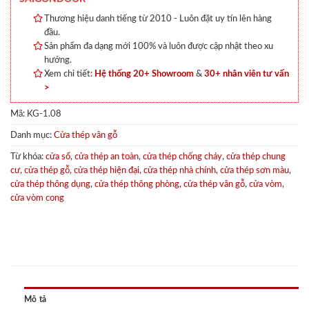
Thương hiệu danh tiếng từ 2010 - Luôn đặt uy tín lên hàng
đầu.
Sản phẩm đa dạng mới 100% và luôn được cập nhật theo xu
hướng.
Xem chi tiết:
Hệ thống 20+ Showroom
&
30+ nhân viên tư vấn
>
Mã:
KG-1.08
Danh mục:
Cửa thép vân gỗ
Từ khóa:
cửa sổ
,
cửa thép an toàn
,
cửa thép chống cháy
,
cửa thép chung
cư
,
cửa thép gỗ
,
cửa thép hiện đại
,
cửa thép nhà chính
,
cửa thép sơn màu
,
cửa thép thông dụng
,
cửa thép thông phòng
,
cửa thép vân gỗ
,
cửa vòm
,
cửa vòm cong
Mô tả