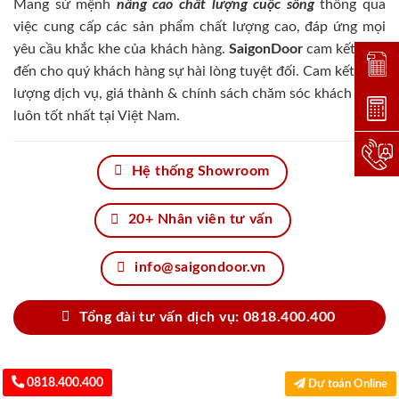
Mang sứ mệnh
nâng cao chất lượng cuộc sống
thông qua
việc cung cấp các sản phẩm chất lượng cao, đáp ứng mọi
yêu cầu khắc khe của khách hàng.
SaigonDoor
cam kết đem
Đặt lị
đến cho quý khách hàng sự hài lòng tuyệt đối. Cam kết chất
lượng dịch vụ, giá thành & chính sách chăm sóc khách hàng
Dự toá
luôn tốt nhất tại Việt Nam.
Hotlin
Hệ thống Showroom
20+ Nhân viên tư vấn
info@saigondoor.vn
Tổng đài tư vấn dịch vụ: 0818.400.400
0818.400.400
Dự toán Online