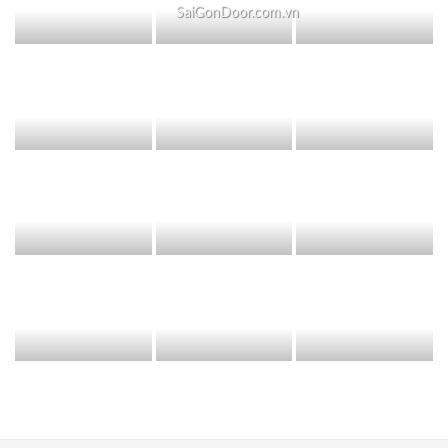
SaiGonDoor.com.vn