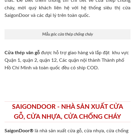
thất. Để biết thêm thông tin chi tiết về cửa thép chống
cháy, mời quý khách liên hệ với hệ thống siêu thị cửa
SaigonDoor và các đại lý trên toàn quốc.
Mẫu góc cửa thép chống cháy
Cửa thép vân gỗ
được hỗ trợ giao hàng và lắp đặt khu vực
Quận 1, quận 2, quận 12, Các quận nội thành Thành phố
Hồ Chí Minh và toàn quốc đều có ship COD.
SAIGONDOOR - NHÀ SẢN XUẤT CỬA
GỖ, CỬA NHỰA, CỬA CHỐNG CHÁY
SaigonDoor®
là nhà sản xuất cửa gỗ, cửa nhựa, cửa chống