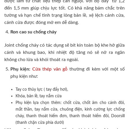
được làm từ chất liệu thép cán nguội. Với độ dày từ 1,2
đến 1,5 mm giúp chịu lực tốt. Có khả năng bám chắc trên
tường và hạn chế tình trạng lỏng bản lề, xệ lệch cánh cửa,
cánh cửa được đóng mở em dễ dàng.
Ron cao su chống cháy
Joint chống cháy có tác dụng sẽ bít kín toàn bộ khe hở giữa
cánh và khung bao, khi nhiệt độ tăng nó sẽ nở ra ngăn
không cho lửa và khói thoát ra ngoài.
Phụ kiện:
Cửa thép vân gỗ
thường đi kèm với một số
phụ kiện như:
Tay co thủy lực ( tay đẩy hơi),
Khóa, bản lề, tay nắm cửa
Phụ kiện lựa chọn thêm: chốt cửa, chốt âm cho cánh đôi,
mắt thần, tay nắm cửa, chuông điện, kính cường lực chống
cháy, thanh thoát hiểm đơn, thanh thoát hiểm đôi, Doorsill
(thanh chặn cửa phía dưới)