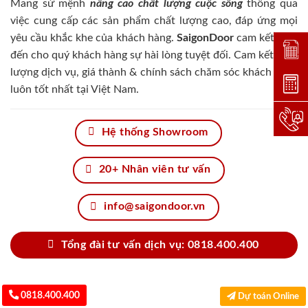
Mang sứ mệnh
nâng cao chất lượng cuộc sống
thông qua
việc cung cấp các sản phẩm chất lượng cao, đáp ứng mọi
yêu cầu khắc khe của khách hàng.
SaigonDoor
cam kết đem
Đặt lị
đến cho quý khách hàng sự hài lòng tuyệt đối. Cam kết chất
lượng dịch vụ, giá thành & chính sách chăm sóc khách hàng
Dự toá
luôn tốt nhất tại Việt Nam.
Hotlin
Hệ thống Showroom
20+ Nhân viên tư vấn
info@saigondoor.vn
Tổng đài tư vấn dịch vụ: 0818.400.400
0818.400.400
Dự toán Online