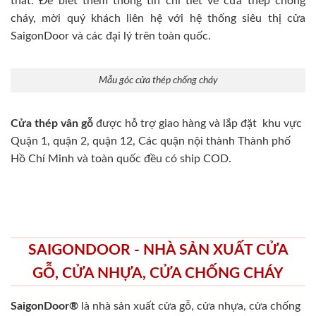
thất. Để biết thêm thông tin chi tiết về cửa thép chống
cháy, mời quý khách liên hệ với hệ thống siêu thị cửa
SaigonDoor và các đại lý trên toàn quốc.
Mẫu góc cửa thép chống cháy
Cửa thép vân gỗ
được hỗ trợ giao hàng và lắp đặt khu vực
Quận 1, quận 2, quận 12, Các quận nội thành Thành phố
Hồ Chí Minh và toàn quốc đều có ship COD.
SAIGONDOOR - NHÀ SẢN XUẤT CỬA
GỖ, CỬA NHỰA, CỬA CHỐNG CHÁY
SaigonDoor®
là nhà sản xuất cửa gỗ, cửa nhựa, cửa chống