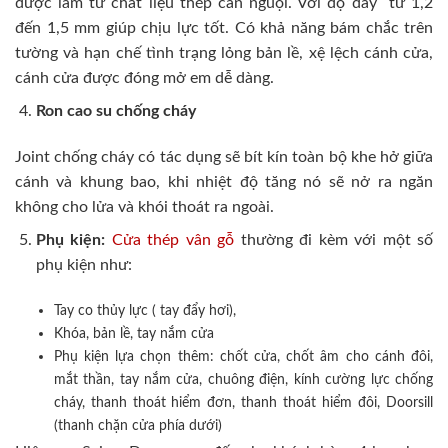
được làm từ chất liệu thép cán nguội. Với độ dày từ 1,2
đến 1,5 mm giúp chịu lực tốt. Có khả năng bám chắc trên
tường và hạn chế tình trạng lỏng bản lề, xệ lệch cánh cửa,
cánh cửa được đóng mở em dễ dàng.
Ron cao su chống cháy
Joint chống cháy có tác dụng sẽ bít kín toàn bộ khe hở giữa
cánh và khung bao, khi nhiệt độ tăng nó sẽ nở ra ngăn
không cho lửa và khói thoát ra ngoài.
Phụ kiện:
Cửa thép vân gỗ
thường đi kèm với một số
phụ kiện như:
Tay co thủy lực ( tay đẩy hơi),
Khóa, bản lề, tay nắm cửa
Phụ kiện lựa chọn thêm: chốt cửa, chốt âm cho cánh đôi,
mắt thần, tay nắm cửa, chuông điện, kính cường lực chống
cháy, thanh thoát hiểm đơn, thanh thoát hiểm đôi, Doorsill
(thanh chặn cửa phía dưới)