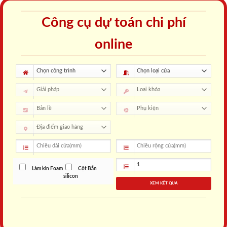
Công cụ dự toán chi phí
online
Làm kín Foam
Cột Bắn
silicon
XEM KẾT QUẢ