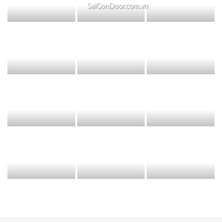
SaiGonDoor.com.vn