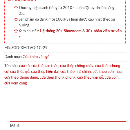
Thương hiệu danh tiếng từ 2010 - Luôn đặt uy tín lên hàng
đầu.
Sản phẩm đa dạng mới 100% và luôn được cập nhật theo xu
hướng.
Xem chi tiết:
Hệ thống 20+ Showroom
&
30+ nhân viên tư vấn
>
Mã:
SGD-KM.TVG-1C-29
Danh mục:
Cửa thép vân gỗ
Từ khóa:
cửa sổ
,
cửa thép an toàn
,
cửa thép chống cháy
,
cửa thép chung
cư
,
cửa thép gỗ
,
cửa thép hiện đại
,
cửa thép nhà chính
,
cửa thép sơn màu
,
cửa thép thông dụng
,
cửa thép thông phòng
,
cửa thép vân gỗ
,
cửa vòm
,
cửa vòm cong
Mô tả