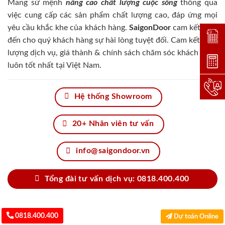
Mang sứ mệnh
nâng cao chất lượng cuộc sống
thông qua
việc cung cấp các sản phẩm chất lượng cao, đáp ứng mọi
yêu cầu khắc khe của khách hàng.
SaigonDoor
cam kết đem
Đặt lị
đến cho quý khách hàng sự hài lòng tuyệt đối. Cam kết chất
lượng dịch vụ, giá thành & chính sách chăm sóc khách hàng
Dự toá
luôn tốt nhất tại Việt Nam.
Hotlin
Hệ thống Showroom
20+ Nhân viên tư vấn
info@saigondoor.vn
Tổng đài tư vấn dịch vụ: 0818.400.400
0818.400.400
Dự toán Online