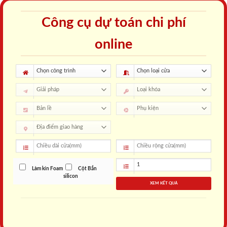
Công cụ dự toán chi phí
online
Làm kín Foam
Cột Bắn
silicon
XEM KẾT QUẢ