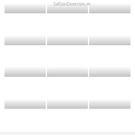
SaiGonDoor.com.vn