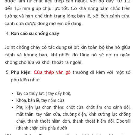
được làm từ chất liệu thép cán nguội. Với độ dày từ 1,2
đến 1,5 mm giúp chịu lực tốt. Có khả năng bám chắc trên
tường và hạn chế tình trạng lỏng bản lề, xệ lệch cánh cửa,
cánh cửa được đóng mở em dễ dàng.
Ron cao su chống cháy
Joint chống cháy có tác dụng sẽ bít kín toàn bộ khe hở giữa
cánh và khung bao, khi nhiệt độ tăng nó sẽ nở ra ngăn
không cho lửa và khói thoát ra ngoài.
Phụ kiện:
Cửa thép vân gỗ
thường đi kèm với một số
phụ kiện như:
Tay co thủy lực ( tay đẩy hơi),
Khóa, bản lề, tay nắm cửa
Phụ kiện lựa chọn thêm: chốt cửa, chốt âm cho cánh đôi,
mắt thần, tay nắm cửa, chuông điện, kính cường lực chống
cháy, thanh thoát hiểm đơn, thanh thoát hiểm đôi, Doorsill
(thanh chặn cửa phía dưới)