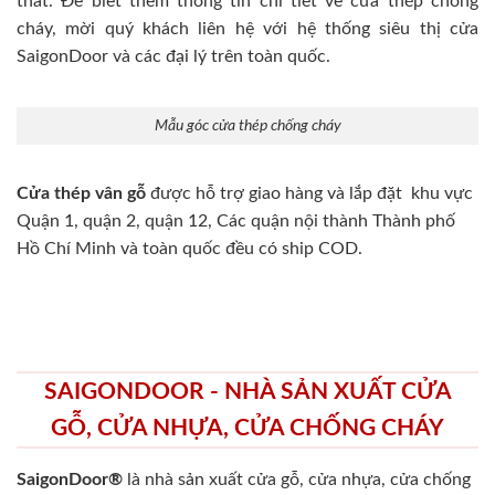
thất. Để biết thêm thông tin chi tiết về cửa thép chống
cháy, mời quý khách liên hệ với hệ thống siêu thị cửa
SaigonDoor và các đại lý trên toàn quốc.
Mẫu góc cửa thép chống cháy
Cửa thép vân gỗ
được hỗ trợ giao hàng và lắp đặt khu vực
Quận 1, quận 2, quận 12, Các quận nội thành Thành phố
Hồ Chí Minh và toàn quốc đều có ship COD.
SAIGONDOOR - NHÀ SẢN XUẤT CỬA
GỖ, CỬA NHỰA, CỬA CHỐNG CHÁY
SaigonDoor®
là nhà sản xuất cửa gỗ, cửa nhựa, cửa chống