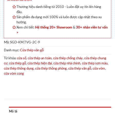
Thương hiệu danh tiếng từ 2010 - Luôn đặt uy tín lên hàng
đầu.
Sản phẩm đa dạng mới 100% và luôn được cập nhật theo xu
hướng.
Xem chi tiết:
Hệ thống 20+ Showroom
&
30+ nhân viên tư vấn
>
Mã:
SGD-KM.TVG-2C-9
Danh mục:
Cửa thép vân gỗ
Từ khóa:
cửa sổ
,
cửa thép an toàn
,
cửa thép chống cháy
,
cửa thép chung
cư
,
cửa thép gỗ
,
cửa thép hiện đại
,
cửa thép nhà chính
,
cửa thép sơn màu
,
cửa thép thông dụng
,
cửa thép thông phòng
,
cửa thép vân gỗ
,
cửa vòm
,
cửa vòm cong
Mô tả