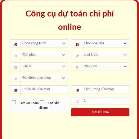
Công cụ dự toán chi phí
online
Làm kín Foam
Cột Bắn
silicon
XEM KẾT QUẢ