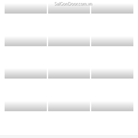
SaiGonDoor.com.vn