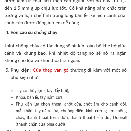
được làm từ chất liệu thép cán nguội. Với độ dày từ 1,2
đến 1,5 mm giúp chịu lực tốt. Có khả năng bám chắc trên
tường và hạn chế tình trạng lỏng bản lề, xệ lệch cánh cửa,
cánh cửa được đóng mở em dễ dàng.
Ron cao su chống cháy
Joint chống cháy có tác dụng sẽ bít kín toàn bộ khe hở giữa
cánh và khung bao, khi nhiệt độ tăng nó sẽ nở ra ngăn
không cho lửa và khói thoát ra ngoài.
Phụ kiện:
Cửa thép vân gỗ
thường đi kèm với một số
phụ kiện như:
Tay co thủy lực ( tay đẩy hơi),
Khóa, bản lề, tay nắm cửa
Phụ kiện lựa chọn thêm: chốt cửa, chốt âm cho cánh đôi,
mắt thần, tay nắm cửa, chuông điện, kính cường lực chống
cháy, thanh thoát hiểm đơn, thanh thoát hiểm đôi, Doorsill
(thanh chặn cửa phía dưới)