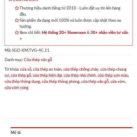
Thương hiệu danh tiếng từ 2010 - Luôn đặt uy tín lên hàng
đầu.
Sản phẩm đa dạng mới 100% và luôn được cập nhật theo xu
hướng.
Xem chi tiết:
Hệ thống 20+ Showroom
&
30+ nhân viên tư vấn
>
Mã:
SGD-KM.TVG-4C.11
Danh mục:
Cửa thép vân gỗ
Từ khóa:
cửa sổ
,
cửa thép an toàn
,
cửa thép chống cháy
,
cửa thép chung
cư
,
cửa thép gỗ
,
cửa thép hiện đại
,
cửa thép nhà chính
,
cửa thép sơn màu
,
cửa thép thông dụng
,
cửa thép thông phòng
,
cửa thép vân gỗ
,
cửa vòm
,
cửa vòm cong
Mô tả