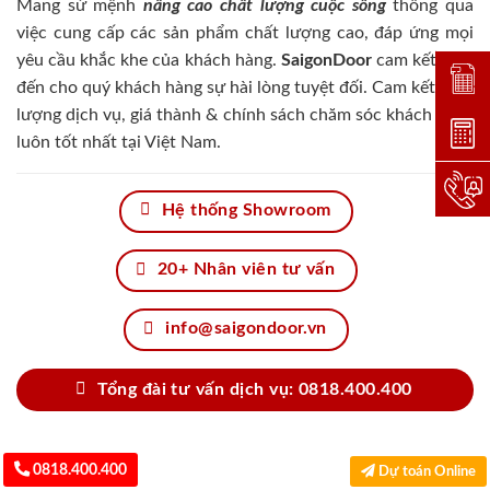
Mang sứ mệnh
nâng cao chất lượng cuộc sống
thông qua
việc cung cấp các sản phẩm chất lượng cao, đáp ứng mọi
yêu cầu khắc khe của khách hàng.
SaigonDoor
cam kết đem
Đặt lị
đến cho quý khách hàng sự hài lòng tuyệt đối. Cam kết chất
lượng dịch vụ, giá thành & chính sách chăm sóc khách hàng
Dự toá
luôn tốt nhất tại Việt Nam.
Hotlin
Hệ thống Showroom
20+ Nhân viên tư vấn
info@saigondoor.vn
Tổng đài tư vấn dịch vụ: 0818.400.400
0818.400.400
Dự toán Online