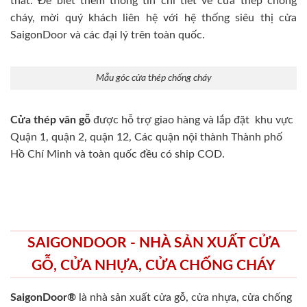
thất. Để biết thêm thông tin chi tiết về cửa thép chống
cháy, mời quý khách liên hệ với hệ thống siêu thị cửa
SaigonDoor và các đại lý trên toàn quốc.
Mẫu góc cửa thép chống cháy
Cửa thép vân gỗ
được hỗ trợ giao hàng và lắp đặt khu vực
Quận 1, quận 2, quận 12, Các quận nội thành Thành phố
Hồ Chí Minh và toàn quốc đều có ship COD.
SAIGONDOOR - NHÀ SẢN XUẤT CỬA
GỖ, CỬA NHỰA, CỬA CHỐNG CHÁY
SaigonDoor®
là nhà sản xuất cửa gỗ, cửa nhựa, cửa chống