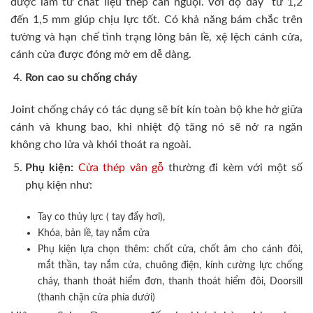
được làm từ chất liệu thép cán nguội. Với độ dày từ 1,2
đến 1,5 mm giúp chịu lực tốt. Có khả năng bám chắc trên
tường và hạn chế tình trạng lỏng bản lề, xệ lệch cánh cửa,
cánh cửa được đóng mở em dễ dàng.
Ron cao su chống cháy
Joint chống cháy có tác dụng sẽ bít kín toàn bộ khe hở giữa
cánh và khung bao, khi nhiệt độ tăng nó sẽ nở ra ngăn
không cho lửa và khói thoát ra ngoài.
Phụ kiện:
Cửa thép vân gỗ
thường đi kèm với một số
phụ kiện như:
Tay co thủy lực ( tay đẩy hơi),
Khóa, bản lề, tay nắm cửa
Phụ kiện lựa chọn thêm: chốt cửa, chốt âm cho cánh đôi,
mắt thần, tay nắm cửa, chuông điện, kính cường lực chống
cháy, thanh thoát hiểm đơn, thanh thoát hiểm đôi, Doorsill
(thanh chặn cửa phía dưới)