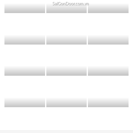
SaiGonDoor.com.vn