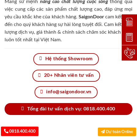
Mang sứ mệnh
nâng cao chất lượng cuộc sống
thông qua
việc cung cấp các sản phẩm chất lượng cao, đáp ứng mọi
yêu cầu khắc khe của khách hàng.
SaigonDoor
cam kết đem
Đặt lị
đến cho quý khách hàng sự hài lòng tuyệt đối. Cam kết chất
lượng dịch vụ, giá thành & chính sách chăm sóc khách hàng
Dự toá
luôn tốt nhất tại Việt Nam.
Hotlin
Hệ thống Showroom
20+ Nhân viên tư vấn
info@saigondoor.vn
Tổng đài tư vấn dịch vụ: 0818.400.400
0818.400.400
Dự toán Online