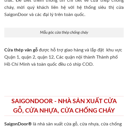
thất. Để biết thêm thông tin chi tiết về cửa thép chống
cháy, mời quý khách liên hệ với hệ thống siêu thị cửa
SaigonDoor và các đại lý trên toàn quốc.
Mẫu góc cửa thép chống cháy
Cửa thép vân gỗ
được hỗ trợ giao hàng và lắp đặt khu vực
Quận 1, quận 2, quận 12, Các quận nội thành Thành phố
Hồ Chí Minh và toàn quốc đều có ship COD.
SAIGONDOOR - NHÀ SẢN XUẤT CỬA
GỖ, CỬA NHỰA, CỬA CHỐNG CHÁY
SaigonDoor®
là nhà sản xuất cửa gỗ, cửa nhựa, cửa chống