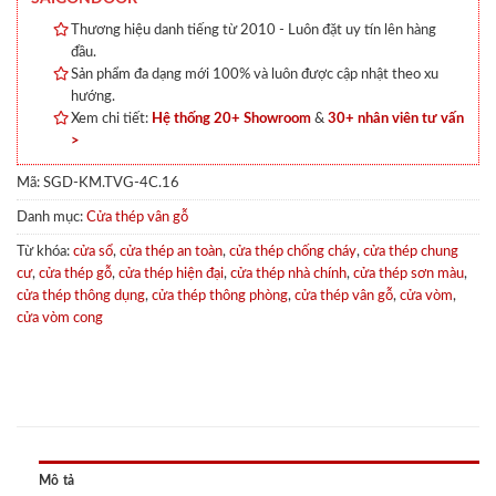
Thương hiệu danh tiếng từ 2010 - Luôn đặt uy tín lên hàng
đầu.
Sản phẩm đa dạng mới 100% và luôn được cập nhật theo xu
hướng.
Xem chi tiết:
Hệ thống 20+ Showroom
&
30+ nhân viên tư vấn
>
Mã:
SGD-KM.TVG-4C.16
Danh mục:
Cửa thép vân gỗ
Từ khóa:
cửa sổ
,
cửa thép an toàn
,
cửa thép chống cháy
,
cửa thép chung
cư
,
cửa thép gỗ
,
cửa thép hiện đại
,
cửa thép nhà chính
,
cửa thép sơn màu
,
cửa thép thông dụng
,
cửa thép thông phòng
,
cửa thép vân gỗ
,
cửa vòm
,
cửa vòm cong
Mô tả