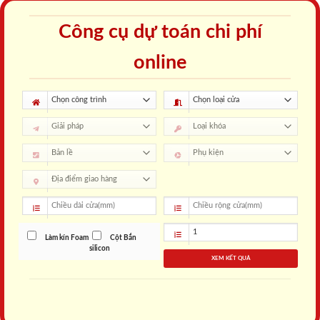
Công cụ dự toán chi phí
online
Làm kín Foam
Cột Bắn
silicon
XEM KẾT QUẢ