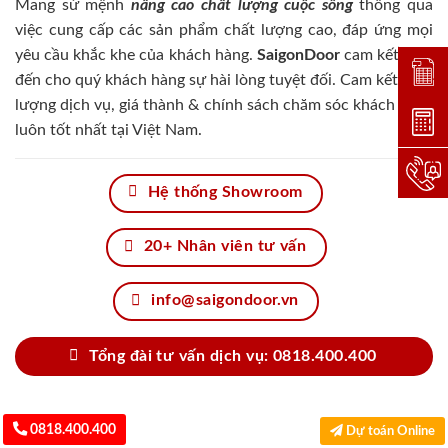
Mang sứ mệnh
nâng cao chất lượng cuộc sống
thông qua
việc cung cấp các sản phẩm chất lượng cao, đáp ứng mọi
yêu cầu khắc khe của khách hàng.
SaigonDoor
cam kết đem
Đặt lị
đến cho quý khách hàng sự hài lòng tuyệt đối. Cam kết chất
lượng dịch vụ, giá thành & chính sách chăm sóc khách hàng
Dự toá
luôn tốt nhất tại Việt Nam.
Hotlin
Hệ thống Showroom
20+ Nhân viên tư vấn
info@saigondoor.vn
Tổng đài tư vấn dịch vụ: 0818.400.400
0818.400.400
Dự toán Online