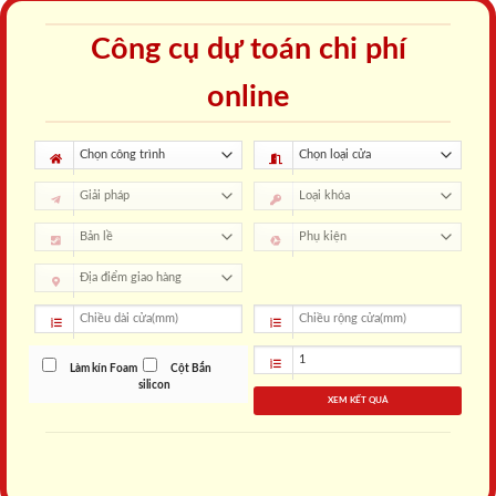
Công cụ dự toán chi phí
online
Làm kín Foam
Cột Bắn
silicon
XEM KẾT QUẢ