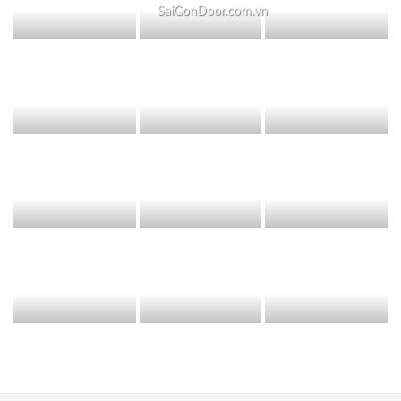
SaiGonDoor.com.vn