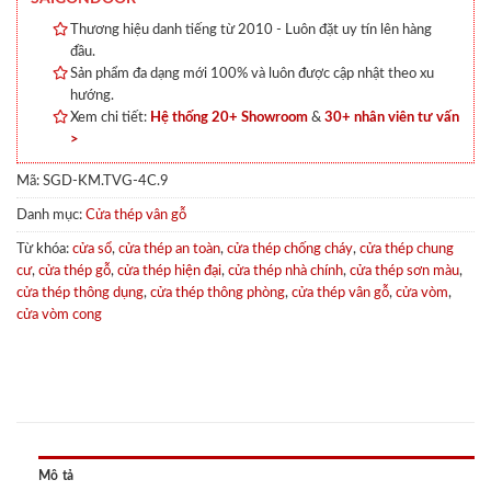
Thương hiệu danh tiếng từ 2010 - Luôn đặt uy tín lên hàng
đầu.
Sản phẩm đa dạng mới 100% và luôn được cập nhật theo xu
hướng.
Xem chi tiết:
Hệ thống 20+ Showroom
&
30+ nhân viên tư vấn
>
Mã:
SGD-KM.TVG-4C.9
Danh mục:
Cửa thép vân gỗ
Từ khóa:
cửa sổ
,
cửa thép an toàn
,
cửa thép chống cháy
,
cửa thép chung
cư
,
cửa thép gỗ
,
cửa thép hiện đại
,
cửa thép nhà chính
,
cửa thép sơn màu
,
cửa thép thông dụng
,
cửa thép thông phòng
,
cửa thép vân gỗ
,
cửa vòm
,
cửa vòm cong
Mô tả