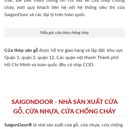
thất. Để biết thêm thông tin chi tiết về cửa thép chống
cháy, mời quý khách liên hệ với hệ thống siêu thị cửa
SaigonDoor và các đại lý trên toàn quốc.
Mẫu góc cửa thép chống cháy
Cửa thép vân gỗ
được hỗ trợ giao hàng và lắp đặt khu vực
Quận 1, quận 2, quận 12, Các quận nội thành Thành phố
Hồ Chí Minh và toàn quốc đều có ship COD.
SAIGONDOOR - NHÀ SẢN XUẤT CỬA
GỖ, CỬA NHỰA, CỬA CHỐNG CHÁY
SaigonDoor®
là nhà sản xuất cửa gỗ, cửa nhựa, cửa chống