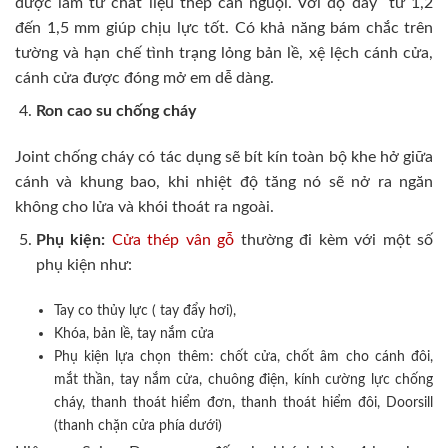
được làm từ chất liệu thép cán nguội. Với độ dày từ 1,2
đến 1,5 mm giúp chịu lực tốt. Có khả năng bám chắc trên
tường và hạn chế tình trạng lỏng bản lề, xệ lệch cánh cửa,
cánh cửa được đóng mở em dễ dàng.
Ron cao su chống cháy
Joint chống cháy có tác dụng sẽ bít kín toàn bộ khe hở giữa
cánh và khung bao, khi nhiệt độ tăng nó sẽ nở ra ngăn
không cho lửa và khói thoát ra ngoài.
Phụ kiện:
Cửa thép vân gỗ
thường đi kèm với một số
phụ kiện như:
Tay co thủy lực ( tay đẩy hơi),
Khóa, bản lề, tay nắm cửa
Phụ kiện lựa chọn thêm: chốt cửa, chốt âm cho cánh đôi,
mắt thần, tay nắm cửa, chuông điện, kính cường lực chống
cháy, thanh thoát hiểm đơn, thanh thoát hiểm đôi, Doorsill
(thanh chặn cửa phía dưới)