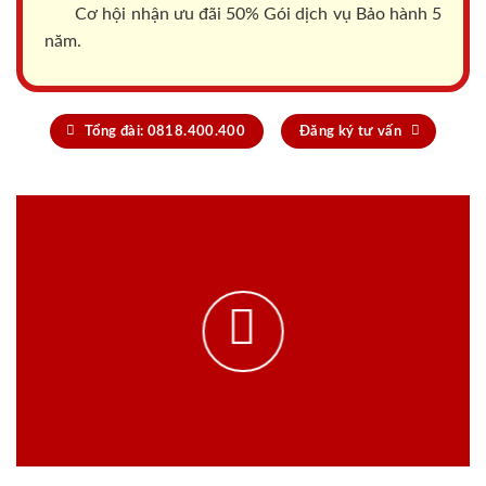
Cơ hội nhận ưu đãi 50% Gói dịch vụ Bảo hành 5
năm.
Tổng đài: 0818.400.400
Đăng ký tư vấn