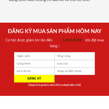
ĐĂNG KÝ MUA SẢN PHẨM HÔM NAY
Cơ hội được giảm trừ lên đến
1.000.000đ
khi đặt mua
hàng !
Chúng tôi sẽ gọi lại tư vấn & hỗ trợ nhanh nhất có thể