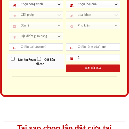
Làm kín Foam
Cột Bắn
silicon
XEM KẾT QUẢ
Tại sao chọn lắp đặt cửa tại