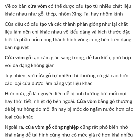
Về cơ bản
cửa vòm
có thể được cấu tạo từ nhiều chất liệu
khác nhau như gỗ, thép, nhôm Xing-Fa, hay nhôm kính
Cửa đều có cấu tạo và các thành phần giống như lại chất
liệu làm nên chỉ khác nhau về kiểu dáng và kích thước đặc
biệt là phần uốn cong thành hình vòng cung bên trên dạng
bán nguyệt
Cửa vòm gỗ
tạo cảm giác sang trọng, dễ tạo kiểu, phù hợp
với đa dạng không gian
Tuy nhiên, với
cửa gỗ tự nhiên
thì thường có giá cao hơn
các loại cửa được làm bằng vật liệu khác
Hơn nữa, gỗ là nguyên liệu dễ bị ảnh hưởng bởi mối mọt
hay thời tiết, nhiệt độ bên ngoài.
Cửa vòm
bằng gỗ thường
dễ bị hư hỏng do mối ăn hay bị mốc do ngấm nước hơn các
loại cửa khác
Ngoài ra,
cửa vòm gỗ công nghiệp
cũng rất phổ biến nhờ
khả năng dễ tại hình cũng như có mức giá rẻ hơn khá nhiều