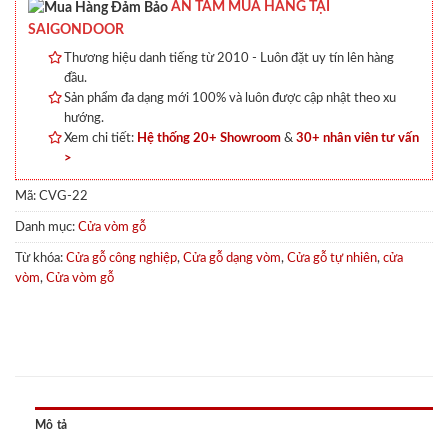
AN TÂM MUA HÀNG TẠI
SAIGONDOOR
Thương hiệu danh tiếng từ 2010 - Luôn đặt uy tín lên hàng
đầu.
Sản phẩm đa dạng mới 100% và luôn được cập nhật theo xu
hướng.
Xem chi tiết:
Hệ thống 20+ Showroom
&
30+ nhân viên tư vấn
>
Mã:
CVG-22
Danh mục:
Cửa vòm gỗ
Từ khóa:
Cửa gỗ công nghiệp
,
Cửa gỗ dạng vòm
,
Cửa gỗ tự nhiên
,
cửa
vòm
,
Cửa vòm gỗ
Mô tả