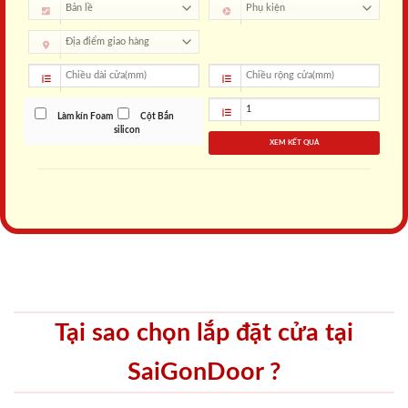
Làm kín Foam
Cột Bắn
silicon
XEM KẾT QUẢ
Tại sao chọn lắp đặt cửa tại
SaiGonDoor ?