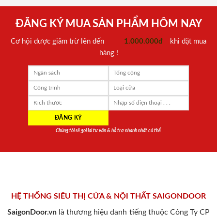
ĐĂNG KÝ MUA SẢN PHẨM HÔM NAY
Cơ hội được giảm trừ lên đến
1.000.000đ
khi đặt mua
hàng !
Chúng tôi sẽ gọi lại tư vấn & hỗ trợ nhanh nhất có thể
HỆ THỐNG SIÊU THỊ CỬA & NỘI THẤT SAIGONDOOR
SaigonDoor.vn
là thương hiệu danh tiếng thuộc Công Ty CP