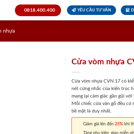
0818.400.400
YÊU CẦU TƯ VẤN
D
m nhựa
Cửa vòm nhựa C
Cửa vòm nhựa CVN 17 có kiể
nét cứng nhắc của kiến trúc h
mang lại cảm giác gần gũi với
Mỗi chiếc cửa vân gỗ đều có m
bề mặt là duy nhất.
Giảm giá lên đến
25%
khi th
Tặng phụ kiện, giao miễn ph