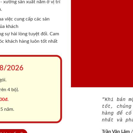
 xưởng sản xuất nằm ở vị trí
.
a việc cung cấp các sản
của khách
 sự hài lòng tuyệt đối. Cam
sóc khách hàng luôn tốt nhất
8/2026
gói.
ên 4 bộ).
00đ.
"Khi bán m
tốt, chúng
 5 năm.
hàng để cố
nhất và ph
Trần Văn Lãm