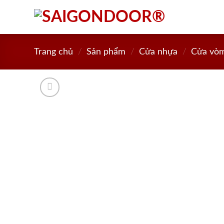
Skip
to
content
Trang chủ
/
Sản phẩm
/
Cửa nhựa
/
Cửa vò