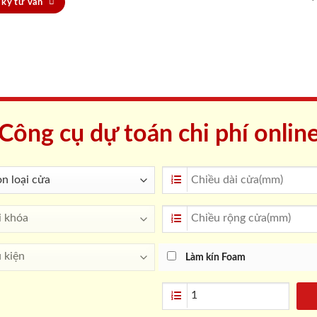
ký tư vấn
Công cụ dự toán chi phí onlin
Làm kín Foam