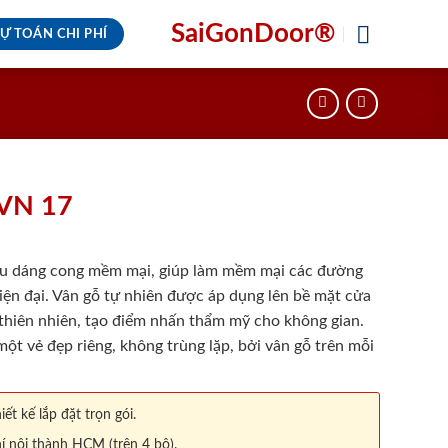
SaiGonDoor®
Ự TOÁN CHI PHÍ
VN 17
u dáng cong mềm mại, giúp làm mềm mại các đường
iện đại. Vân gỗ tự nhiên được áp dụng lên bề mặt cửa
 thiên nhiên, tạo điểm nhấn thẩm mỹ cho không gian.
ột vẻ đẹp riêng, không trùng lặp, bởi vân gỗ trên mỗi
iết kế lắp đặt trọn gói.
í nội thành HCM (trên 4 bộ).