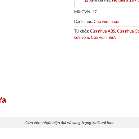
Xem chi tiết:
Hệ thống 20+
Mã:
CVN-17
Danh mục:
Cửa vòm nhựa
Từ khóa:
Cửa nhựa ABS
,
Cửa nhựa C
cửa vòm
,
Cửa vòm nhựa
ựa
Cửa vòm nhựa hiện đại và sang trọng SaiGonDoor