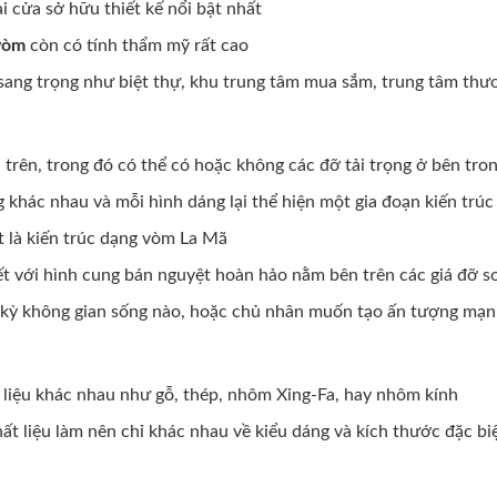
i cửa sở hữu thiết kế nổi bật nhất
vòm
còn có tính thẩm mỹ rất cao
 sang trọng như biệt thự, khu trung tâm mua sắm, trung tâm thư
n trên, trong đó có thể có hoặc không các đỡ tải trọng ở bên tro
g khác nhau và mỗi hình dáng lại thể hiện một gia đoạn kiến trú
t là kiến trúc dạng vòm La Mã
ết với hình cung bán nguyệt hoàn hảo nằm bên trên các giá đỡ s
ất kỳ không gian sống nào, hoặc chủ nhân muốn tạo ấn tượng mạ
 liệu khác nhau như gỗ, thép, nhôm Xing-Fa, hay nhôm kính
ất liệu làm nên chỉ khác nhau về kiểu dáng và kích thước đặc b