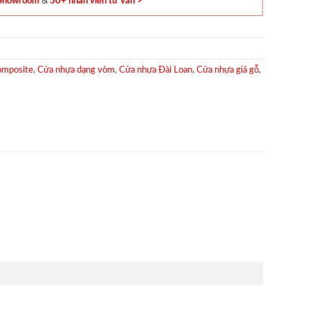
 Showroom
&
30+ nhân viên tư vấn >
omposite
,
Cửa nhựa dạng vòm
,
Cửa nhựa Đài Loan
,
Cửa nhựa giả gỗ
,