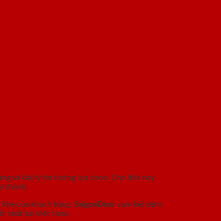
àng và đại lý tin tưởng lựa chọn. Cho đến nay
i thành.
c khe của khách hàng.
SaigonDoor
cam kết đem
t nhất tại Việt Nam.