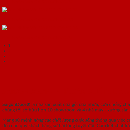
Cửa Nhôm Vân Gỗ SGD-CNVG-32
Cửa Nhôm Vân Gỗ SGD-CNVG-33
Cửa Nhôm Vân Gỗ SGD-CNVG-34
1
2
3
SAIGONDOOR - NHÀ SẢN XUẤT CỬA 
SaigonDoor®
là nhà sản xuất cửa gỗ, cửa nhựa, cửa chống ch
chúng tôi sở hữu hơn 10 showroom và 4 nhà máy - xưởng sản xu
Mang sứ mệnh
nâng cao chất lượng cuộc sống
thông qua việc c
đến cho quý khách hàng sự hài lòng tuyệt đối. Cam kết chất lư