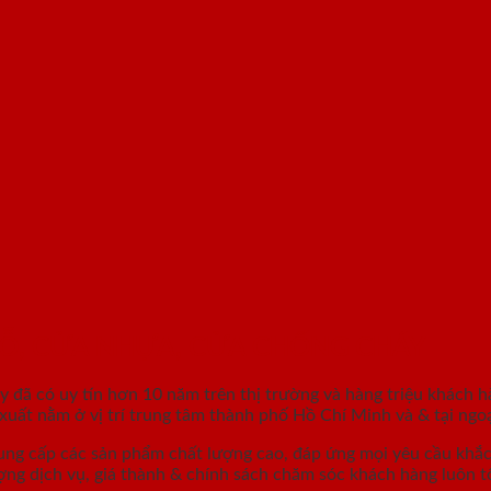
GỖ, CỬA NHỰA, CỬA CHỐNG CHÁY
áy
đã có uy tín hơn 10 năm trên thị trường và hàng triệu khách h
ất nằm ở vị trí trung tâm thành phố Hồ Chí Minh và & tại ngoạ
ung cấp các sản phẩm chất lượng cao, đáp ứng mọi yêu cầu khắ
ợng dịch vụ, giá thành & chính sách chăm sóc khách hàng luôn tố