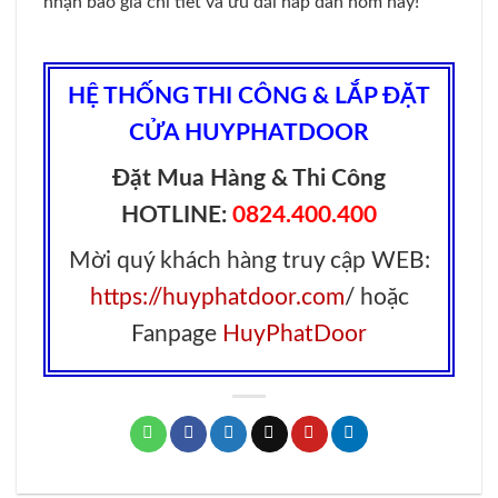
nhận báo giá chi tiết và ưu đãi hấp dẫn hôm nay!
HỆ THỐNG THI CÔNG & LẮP ĐẶT
CỬA HUYPHATDOOR
Đặt Mua Hàng & Thi Công
HOTLINE:
0824.400.400
Mời quý khách hàng truy cập WEB:
https://huyphatdoor.com
/ hoặc
Fanpage
HuyPhatDoor