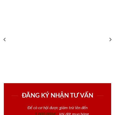
ĐĂNG KÝ NHẬN TƯ VẤN
Để có cơ hội được giảm trừ lên đến
1.000.000đ
khi đặt mua hàng.