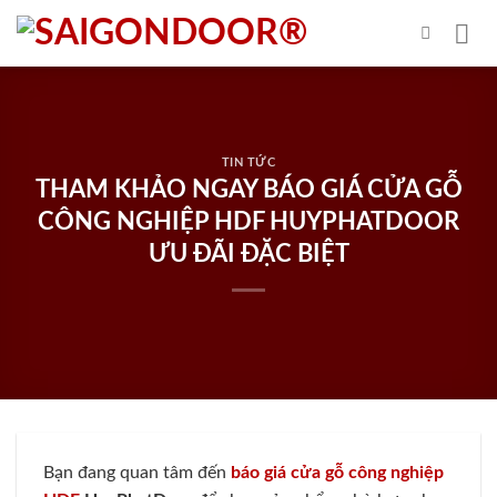
Skip
to
content
TIN TỨC
THAM KHẢO NGAY BÁO GIÁ CỬA GỖ
CÔNG NGHIỆP HDF HUYPHATDOOR
ƯU ĐÃI ĐẶC BIỆT
Bạn đang quan tâm đến
báo giá cửa gỗ công nghiệp