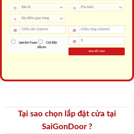
Làm kín Foam
Cột Bắn
silicon
XEM KẾT QUẢ
Tại sao chọn lắp đặt cửa tại
SaiGonDoor ?