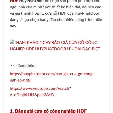
HDF
HuyPhatDoor
để chọn sản phẩm phù hợp cho
ngôi nhà của mình? Với thiết kế hiện đại, độ bền cao
và giá thành hợp lý, cửa gỗ HDF của HuyPhatDoor
đang là lựa chọn hàng đầu cho nhiều công trình hiện
nay.
>>> Xem thêm:
https://huyphatdoor.com/bao-gia-cua-go-cong-
nghiep-hdf/
https://www.youtube.com/watch?
v=dFapjI61Jl4&pp=2AYB
1. Bảng giá cửa gỗ công nghiệp HDF