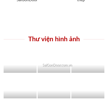
SaiGonDoor
thép
Thư viện hình ảnh
SaiGonDoor.com.vn