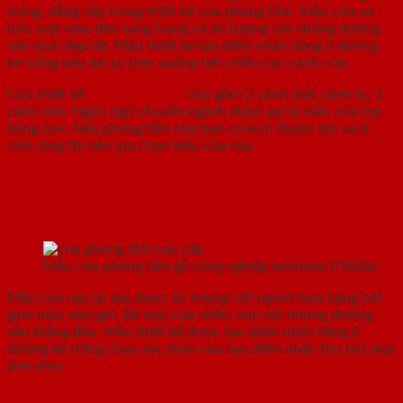
trọng, đẳng cấp trong thiết kế cửa phòng tắm. Mẫu cửa sở
hữu một màu đen sang trọng và ấn tượng với những đường
vân mun đẹp đẽ. Mẫu thiết kế tạo điểm nhấn bằng 3 đường
kẻ trắng kéo dài từ trên xuống hết chiều cao cánh cửa.
Cửa thiết kế
cửa gỗ nhà tắm
này gồm 2 cánh một cánh to, 1
cánh nhỏ. Ngôn ngữ chuyên ngành được gọi là mẫu cửa mẹ
bồng con. Nếu phòng tắm nhà bạn có kích thước lớn và ô
chờ rộng thì nên lựa chọn kiểu cửa này.
1.2.Mẫu 2 – Cửa gỗ HDF Laminate P1R2as
Mẫu cửa phòng tắm gỗ công nghiệp laminate P1R2as
Mẫu cửa này lại tạo được ấn tượng với người mua hàng bởi
gam màu xám ghi. Bề mặt cửa nhẵn, mịn với nhưng đường
vân thẳng đều. Mẫu thiết kế được tạo điểm nhấn bằng 2
đường kẻ trắng chạy dọc thân cửa tạo điểm nhấn thu hút mọi
ánh nhìn.