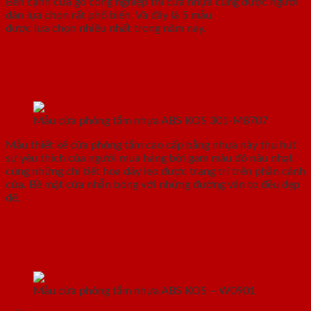
Bên cạnh cửa gỗ công nghiệp thì cửa nhựa cũng được người
dân lựa chọn rất phổ biến. Và đây là 5 mẫu
cửa nhựa nhà tắm
được lựa chọn nhiều nhất trong năm nay.
2.1.Mẫu 1 – Cửa nhựa ABS KOS 301-M8707
Mẫu cửa phòng tắm nhựa ABS KOS 301-M8707
Mẫu thiết kế cửa phòng tắm cao cấp bằng nhựa này thu hút
sự yêu thích của người mua hàng bởi gam màu đỏ nâu nhạt
cùng những chi tiết hoa dây leo được trang trí trên phần cánh
cửa. Bề mặt cửa nhẵn bóng với những đường vân to đều đẹp
đẽ.
2.2.Mẫu 2 – Cửa nhựa ABS KOS 609-W0901
Mẫu cửa phòng tắm nhựa ABS KOS – W0901