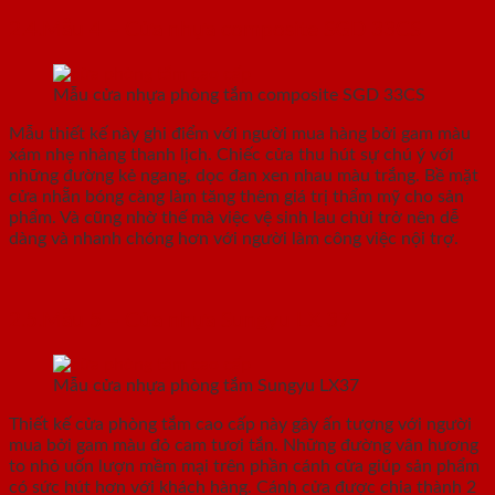
2.4.Mẫu 4 – Cửa nhựa composite SGD 33CS
Mẫu cửa nhựa phòng tắm composite SGD 33CS
Mẫu thiết kế này ghi điểm với người mua hàng bởi gam màu
xám nhẹ nhàng thanh lịch. Chiếc cửa thu hút sự chú ý với
những đường kẻ ngang, dọc đan xen nhau màu trắng. Bề mặt
cửa nhẵn bóng càng làm tăng thêm giá trị thẩm mỹ cho sản
phẩm. Và cũng nhờ thế mà việc vệ sinh lau chùi trở nên dễ
dàng và nhanh chóng hơn với người làm công việc nội trợ.
2.5.Mẫu 5 – Cửa nhựa Sungyu LX 37
Mẫu cửa nhựa phòng tắm Sungyu LX37
Thiết kế cửa phòng tắm cao cấp này gây ấn tượng với người
mua bởi gam màu đỏ cam tươi tắn. Những đường vân hương
to nhỏ uốn lượn mềm mại trên phần cánh cửa giúp sản phẩm
có sức hút hơn với khách hàng. Cánh cửa được chia thành 2