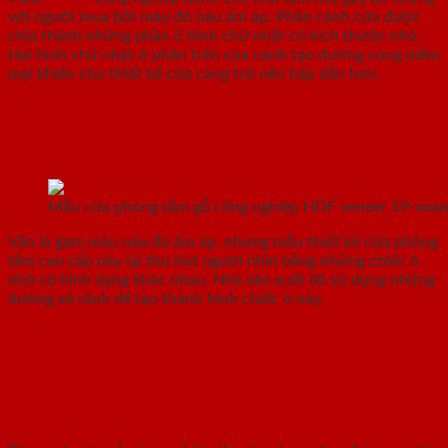
với người mua bởi màu đỏ nâu ấm áp. Phần cánh cửa được
chia thành những phần ô hình chữ nhật có kích thước nhỏ.
Hai hình chữ nhật ở phần trên của cánh tạo đường cong mềm
mại khiến cho thiết kế cửa càng trở nên hấp dẫn hơn.
1.5.Mẫu 5 – Cửa gỗ HDF Veneer 19-xoan đào
Mẫu cửa phòng tắm gỗ công nghiệp HDF veneer 19-xoan
Vẫn là gam màu nâu đỏ ấm áp, nhưng mẫu thiết kế cửa phòng
tắm cao cấp này lại thu hút người nhìn bằng những chiếc ô
nhỏ có hình dạng khác nhau. Nhà sản xuất đã sử dụng những
đường xẻ rãnh để tạo thành hình chiếc ô này.
2. Top 5 mẫu cửa phòng tắm cao cấp
bằng nhựa