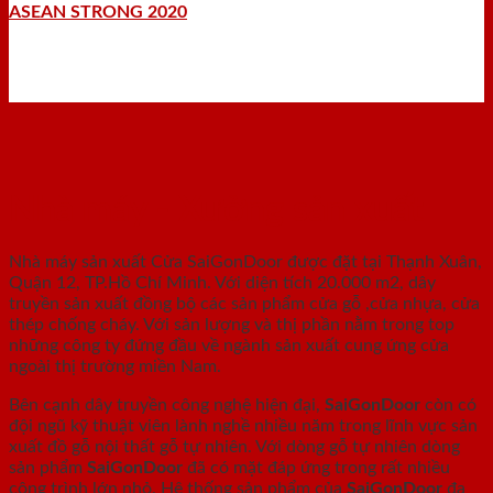
ASEAN STRONG 2020
Nhà máy - Xưởng sản xuất
Nhà máy sản xuất Cửa SaiGonDoor được đặt tại Thạnh Xuân,
Quận 12, TP.Hồ Chí Minh. Với diện tích 20.000 m2, dây
truyền sản xuất đồng bộ các sản phẩm cửa gỗ ,cửa nhựa, cửa
thép chống cháy. Với sản lượng và thị phần nằm trong top
những công ty đứng đầu về ngành sản xuất cung ứng cửa
ngoài thị trường miền Nam.
Bên cạnh dây truyền công nghệ hiện đại,
SaiGonDoor
còn có
đội ngũ kỹ thuật viên lành nghề nhiều năm trong lĩnh vực sản
xuất đồ gỗ nội thất gỗ tự nhiên. Với dòng gỗ tự nhiên dòng
sản phẩm
SaiGonDoor
đã có mặt đáp ứng trong rất nhiều
công trình lớn nhỏ. Hệ thống sản phẩm của
SaiGonDoor
đa