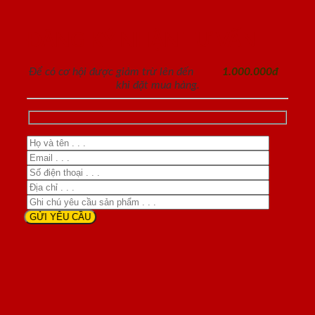
ĐĂNG KÝ NHẬN TƯ VẤN
Để có cơ hội được giảm trừ lên đến
1.000.000đ
khi đặt mua hàng.