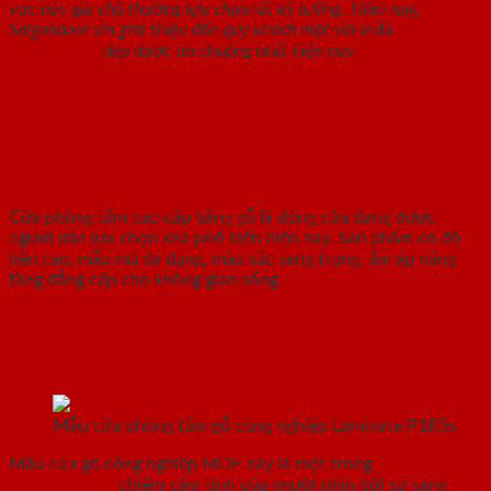
vực này gia chủ thường lựa chọn rất kỹ lưỡng. Hôm nay,
Saigondoor xin giới thiệu đến quý khách một vài mẫu
cửa phòng
tắm cao cấp
đẹp được ưa chuộng nhất hiện nay.
1. Top 5 mẫu cửa phòng tắm cao cấp
bằng gỗ
Cửa phòng tắm cao cấp bằng gỗ là dòng cửa đang được
người dân lựa chọn khá phổ biến hiện nay. Sản phẩm có độ
bền cao, mẫu mã đa dạng, màu sắc sang trọng, ấm áp nâng
tầng đẳng cấp cho không gian sống.
1.1.Mẫu 1 – Cửa gỗ HDF Laminate P1R3s
Mẫu cửa phòng tắm gỗ công nghiệp Laminate P1R3s
Mẫu cửa gỗ công nghiệp MDF này là một trong
các mẫu cửa
gỗ phòng tắm
chiếm cảm tình của người nhìn bởi sự sang