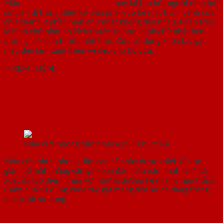
Mẫu
cửa phòng tắm bằng nhựa
này lại thu hút người nhìn bởi
sự giản dị trong thiết kế. Sản phẩm có bề mặt trơn, cánh cửa
chia thành 2 phần hình chữ nhật không đều nhau. Phần trên
là hình chữ nhật có kích thước to hơn, hình chữ nhật bên
dưới lại có kích thước nhỏ hơn. Cửa sử dụng khóa tay gạt
màu đen làm tăng thêm vẻ đẹp cho bộ cửa.
⇒ XEM THÊM:
Ưu điểm cửa phòng tắm bằng gỗ công nghiệp
là gì?
2.3.Mẫu 3 – Cửa nhựa ABS KOS P1R4
Mẫu cửa phòng tắm nhựa ABS KOS P1R4
Mẫu cửa nhựa phòng tắm cao cấp này được thiết kế đơn
giản, bề mặt phẳng vân gỗ xoan đào màu nâu nhạt. Nhà sản
xuất đã tạo điểm nhấn với những đường kẻ ngang màu trắng.
Cánh cửa sử dụng khóa tay gạt mang đến sự dễ dàng trong
quá trình sử dụng.