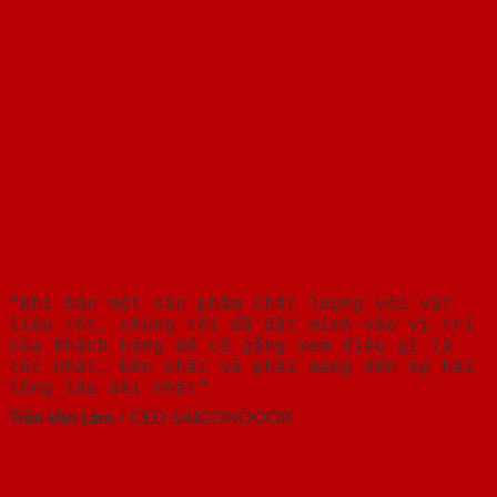
"Khi bán một sản phẩm chất lượng với vật
liệu tốt, chúng tôi đã đặt mình vào vị trí
của Khách hàng để cố gắng xem điều gì là
tốt nhất, bền nhất và phải mang đến sự hài
lòng lâu dài nhất"
Trần Văn Lãm
/
CEO SAIGONDOOR