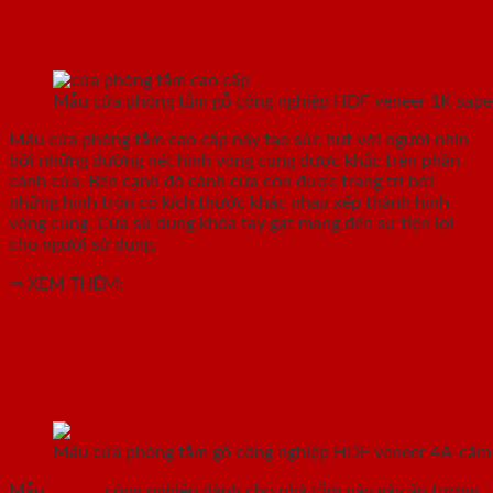
1.3.Mẫu 3 – Cửa gỗ HDF Veneer 1K sapele
Mẫu cửa phòng tắm gỗ công nghiệp HDF veneer 1K sape
Mẫu cửa phòng tắm cao cấp này tạo sức hút với người nhìn
bởi những đường nét hình vòng cung được khắc trên phần
cánh cửa. Bên cạnh đó cánh cửa còn được trang trí bởi
những hình tròn có kích thước khác nhau xếp thành hình
vòng cung. Cửa sử dụng khóa tay gạt mang đến sự tiện lợi
cho người sử dụng.
⇒ XEM THÊM:
Top 5 Ưu điểm cửa phòng tắm bằng nhựa bạn
có biết
1.4.Mẫu 4 – Cửa gỗ HDF Veneer 4A-Căm xe
Mẫu cửa phòng tắm gỗ công nghiệp HDF veneer 4A-căm
Mẫu
cửa gỗ
công nghiệp dành cho nhà tắm này gây ấn tượng