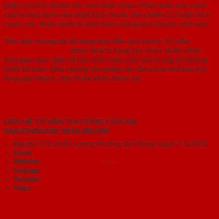
phần có kích thước lớn nhỏ khác nhau. Phần trên của cánh
cửa là một hình chữ nhật kích thước lớn chiếm 2/3 diện tích
cánh cửa. Phần dưới là một hình vuông kích thước nhỏ hơn.
Trên đây chúng tôi đã tổng hợp đến quý khách 10 mẫu
cửa
phòng tắm cao cấp
được khách hàng lựa chọn nhiều nhất
thời gian qua. Bạn sẽ lựa chọn mẫu cửa nào trong số những
thiết kế trên. Nếu những sản phẩm đó vẫn chưa thể làm hài
lòng quý khách, hãy tham khảo thêm tại:
https://saigondoor.net/
.
LIÊN HỆ TƯ VẤN THI CÔNG CỬA TẠI
SAIGONDOOR:
0818.400.400
Địa chỉ:
511 Lê Văn Lương, Phường Tân Phong, Quận 7, Tp.HCM
Email:
info@saigondoor.vn
Website:
https://saigondoor.vn
–
https://saigondoor.net
Fanpage:
https://www.facebook.com/SaigonDoor/
Youtube:
https://www.youtube.com/c/SAIGONDOOR
Maps:
Sài Gòn Door