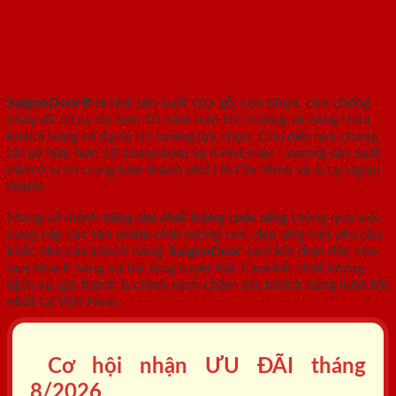
SAIGONDOOR - NHÀ SẢN XUẤT CỬA
GỖ, CỬA NHỰA, CỬA CHỐNG CHÁY
SaigonDoor®
là nhà sản xuất cửa gỗ, cửa nhựa, cửa chống
cháy
đã có uy tín hơn 10 năm trên thị trường và hàng triệu
khách hàng và đại lý tin tưởng lựa chọn. Cho đến nay chúng
tôi sở hữu hơn 10 showroom và 4 nhà máy - xưởng sản xuất
nằm ở vị trí trung tâm thành phố Hồ Chí Minh và & tại ngoại
thành.
Mang sứ mệnh
nâng cao chất lượng cuộc sống
thông qua việc
cung cấp các sản phẩm chất lượng cao, đáp ứng mọi yêu cầu
khắc khe của khách hàng.
SaigonDoor
cam kết đem đến cho
quý khách hàng sự hài lòng tuyệt đối. Cam kết chất lượng
dịch vụ, giá thành & chính sách chăm sóc khách hàng luôn tốt
nhất tại Việt Nam.
Cơ hội nhận ƯU ĐÃI tháng
8/2026