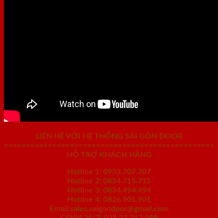
LIÊN HỆ VỚI HỆ THỐNG SÀI GÒN DOOR
================================================
HỖ TRỢ KHÁCH HÀNG
Hotline 1: 0933.707.707
Hotline 2: 0834.715.715
Hotline 3: 0834.494.494
Hotline 4: 0826.901.901
Email:sales.saigondoor@gmail.com