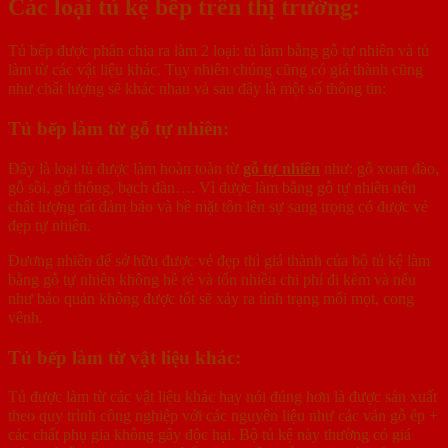
Các loại tủ kệ bếp trên thị trường:
Tủ bếp được phân chia ra làm 2 loại: tủ làm bằng gỗ tự nhiên và tủ
làm từ các vật liệu khác. Tuy nhiên chúng cũng có giá thành cũng
như chất lượng sẽ khác nhau và sau đây là một số thông tin:
Tủ bếp làm từ gỗ tự nhiên:
Đây là loại tủ được làm hoàn toàn từ
gỗ tự nhiên
như: gỗ xoan đào,
gỗ sồi, gỗ thông, bạch đàn…. Vì được làm bằng gỗ tự nhiên nên
chất lượng rất đảm bảo và bề mặt tôn lên sự sang trọng có được vẻ
đẹp tự nhiên.
Đương nhiên để sở hữu được vẻ đẹp thì giá thành của bộ tủ kệ làm
bằng gỗ tự nhiên không hề rẻ và tốn nhiều chi phí đi kèm và nếu
như bảo quản không được tốt sẽ xảy ra tình trạng mối mọt, cong
vênh.
Tủ bếp làm từ vật liệu khác:
Tủ được làm từ các vật liệu khác hay nói đúng hơn là được sản xuất
theo quy trình công nghiệp với các nguyên liệu như các ván gỗ ép +
các chất phụ gia không gây độc hại. Bộ tủ kệ này thường có giá