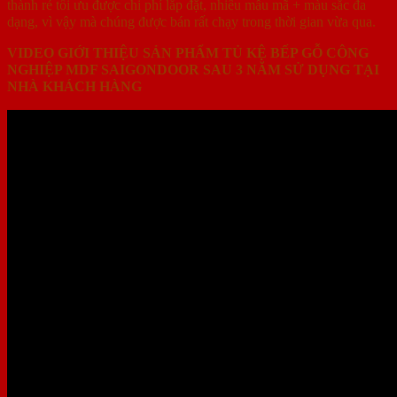
thành rẻ tối ưu được chi phí lắp đặt, nhiều mẫu mã + màu sắc đa
dạng, vì vậy mà chúng được bán rất chạy trong thời gian vừa qua.
VIDEO GIỚI THIỆU SẢN PHẨM TỦ KỆ BẾP GỖ CÔNG
NGHIỆP MDF SAIGONDOOR SAU 3 NĂM SỬ DỤNG TẠI
NHÀ KHÁCH HÀNG