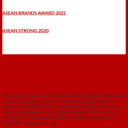
ASEAN BRANDS AWARD 2021
ASEAN STRONG 2020
Nhà máy - Xưởng sản xuất
Nhà máy sản xuất Cửa SaiGonDoor được đặt tại Thạnh Xuân,
Quận 12, TP.Hồ Chí Minh. Với diện tích 20.000 m2, dây
truyền sản xuất đồng bộ các sản phẩm cửa gỗ ,cửa nhựa, cửa
thép chống cháy. Với sản lượng và thị phần nằm trong top
những công ty đứng đầu về ngành sản xuất cung ứng cửa
ngoài thị trường miền Nam.