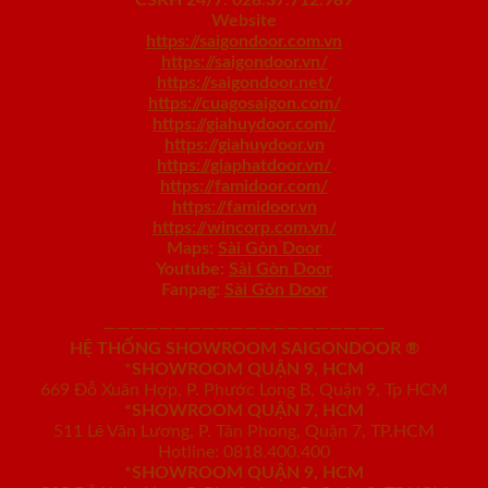
CSKH 24/7: 028.37.712.989
Website
https://saigondoor.com.vn
https://saigondoor.vn/
https://saigondoor.net/
https://cuagosaigon.com/
https://giahuydoor.com/
https://giahuydoor.vn
https://giaphatdoor.vn/
https://famidoor.com/
https://famidoor.vn
https://wincorp.com.vn/
Maps:
Sài Gòn Door
Youtube:
Sài Gòn Door
Fanpag:
Sài Gòn Door
————————————————————
HỆ THỐNG SHOWROOM SAIGONDOOR ®
*
SHOWROOM QUẬN 9, HCM
669 Đỗ Xuân Hợp, P. Phước Long B, Quận 9, Tp HCM
*SHOWROOM QUẬN 7, HCM
511 Lê Văn Lương, P. Tân Phong, Quận 7, TP.HCM
Hotline: 0818.400.400
*SHOWROOM QUẬN 9, HCM