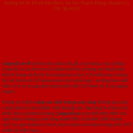
Xưởng SX III: 81 Võ Văn Bích, Xã Tân Thạnh Đông, Huyện Củ
Chi, Tp.HCM
SAIGONDOOR - NHÀ SẢN XUẤT CỬA
GỖ, CỬA NHỰA, CỬA CHỐNG CHÁY
SaigonDoor®
là nhà sản xuất cửa gỗ, cửa nhựa, cửa chống
cháy
đã có uy tín hơn 10 năm trên thị trường và hàng triệu
khách hàng và đại lý tin tưởng lựa chọn. Cho đến nay chúng
tôi sở hữu hơn 10 showroom và 4 nhà máy - xưởng sản xuất
nằm ở vị trí trung tâm thành phố Hồ Chí Minh và & tại ngoại
thành.
Mang sứ mệnh
nâng cao chất lượng cuộc sống
thông qua việc
cung cấp các sản phẩm chất lượng cao, đáp ứng mọi yêu cầu
khắc khe của khách hàng.
SaigonDoor
cam kết đem đến cho
quý khách hàng sự hài lòng tuyệt đối. Cam kết chất lượng
dịch vụ, giá thành & chính sách chăm sóc khách hàng luôn tốt
nhất tại Việt Nam.