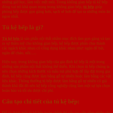
những giờ học, làm việc mệt mỏi. Trong không gian bếp tủ kệ bếp
đóng vai trò khá quan trọng trong không gian bếp,
tủ bếp
giúp
phòng bếp được gọn gàng hơn, sạch sẽ hơn để tạo ra những món ăn
ngon nhất.
Tủ kệ bếp là gì?
Tủ kệ bếp
là sản phẩn nội thất nhằm mục đích làm gọn gàng và tạo
ra sự thẩm mỹ cho không gian bếp, kệ bếp được phân chia thành
các ngách khác nhau có công dụng khác nhau như: ngăn để bát,
ngăn để chảo, nồi…..
Hiện nay, trong không gian bếp của gia đình kệ bếp là một trong
những sản phẩm nội thất không thể thiếu. Khi chọn tủ bếp chúng ta
nên chọn những kích thước và mẫu mã phù hợp để lắp đặt trong gia
đình, kệ bếp cũng được làm bằng gỗ tự nhiên hoặc làm bằng các vật
liệu khác. Thông thường tủ bếp được làm bằng gỗ tự nhiên có giá
thành khá đắt đỏ nên kệ bếp công nghiệp cũng làm một sự lựa chọn
hoàn hảo và tối ưu được chi phí.
Cấu tạo chi tiết của tủ kệ bếp:
Để có được một tủ kệ bếp hoàn chỉnh thì cấu tạo cửa gồm nhiều chi