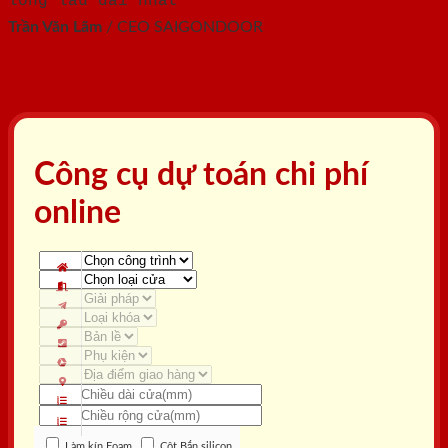
lòng lâu dài nhất"
Trần Văn Lãm
/
CEO SAIGONDOOR
Công cụ dự toán chi phí
online
Làm kín Foam
Cột Bắn silicon