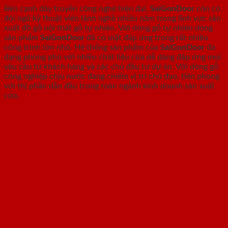
Bên cạnh dây truyền công nghệ hiện đại,
SaiGonDoor
còn có
đội ngũ kỹ thuật viên lành nghề nhiều năm trong lĩnh vực sản
xuất đồ gỗ nội thất gỗ tự nhiên. Với dòng gỗ tự nhiên dòng
sản phẩm
SaiGonDoor
đã có mặt đáp ứng trong rất nhiều
công trình lớn nhỏ. Hệ thống sản phẩm của
SaiGonDoor
đa
dạng phong phú với nhiều chất liệu cửa dễ dàng đáp ứng mọi
yêu cầu từ khách hàng và các chủ đầu tư dự án. Với dòng gỗ
công nghiệp chịu nước đang chiếm vị trí chủ đạo, tiên phong
với thị phần dẫn đầu trong toàn ngành kinh doanh sản xuất
cửa.