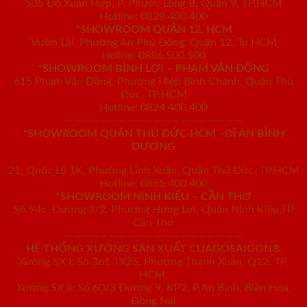
535 Đỗ Xuân Hợp, P. Phước Long B, Quận 9, TP.HCM
Hotline: 0828.400.400
*SHOWROOM QUẬN 12, HCM
Vườn Lài, Phường An Phú Đông, Quận 12, Tp HCM
Holine: 0886.500.500
*SHOWROOM BÌNH LỢI – PHẠM VĂN ĐỒNG
615 Phạm Văn Đồng, Phường Hiệp Bình Chánh, Quận Thủ
Đức, TP.HCM
Hotline: 0824.400.400
————————————————————
*SHOWROOM QUẬN THỦ ĐỨC HCM –DĨ AN BÌNH
DƯƠNG
21, Quốc Lộ 1K, Phường Linh Xuân, Quận Thủ Đức, TP.HCM
Hotline: 0855.400.400
*SHOWROOM NINH KIỀU – CẦN THƠ
Số 94c, Đường 3/2, Phường Hưng Lợi, Quận Ninh Kiều,TP
Cần Thơ
————————————————————
HỆ THỐNG XƯỞNG SẢN XUẤT CUAGOSAIGON®
Xưởng SX I: Số 361 TX25, Phường Thạnh Xuân, Q12, TP.
HCM.
Xưởng SX II: Số 60/3 Đường 9, KP2, P.An Bình, Biên Hòa,
Đồng Nai