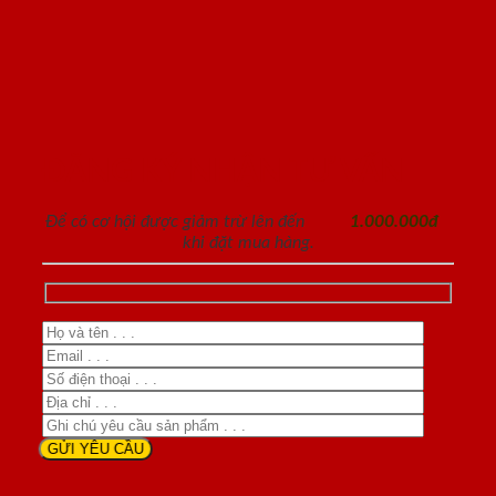
ĐĂNG KÝ NHẬN TƯ VẤN
Để có cơ hội được giảm trừ lên đến
1.000.000đ
khi đặt mua hàng.