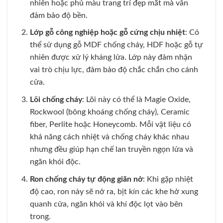
nhiên hoặc phủ màu trang trí đẹp mắt mà vẫn
đảm bảo độ bền.
Lớp gỗ công nghiệp hoặc gỗ cứng chịu nhiệt
: Có
thể sử dụng gỗ MDF chống cháy, HDF hoặc gỗ tự
nhiên được xử lý kháng lửa. Lớp này đảm nhận
vai trò chịu lực, đảm bảo độ chắc chắn cho cánh
cửa.
Lõi chống cháy
: Lõi này có thể là Magie Oxide,
Rockwool (bông khoáng chống cháy), Ceramic
fiber, Perlite hoặc Honeycomb. Mỗi vật liệu có
khả năng cách nhiệt và chống cháy khác nhau
nhưng đều giúp hạn chế lan truyền ngọn lửa và
ngăn khói độc.
Ron chống cháy tự động giãn nở
: Khi gặp nhiệt
độ cao, ron này sẽ nở ra, bịt kín các khe hở xung
quanh cửa, ngăn khói và khí độc lọt vào bên
trong.