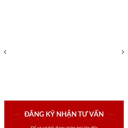
ĐĂNG KÝ NHẬN TƯ VẤN
Để có cơ hội được giảm trừ lên đến