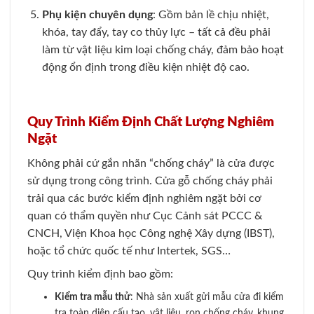
Phụ kiện chuyên dụng
: Gồm bản lề chịu nhiệt,
khóa, tay đẩy, tay co thủy lực – tất cả đều phải
làm từ vật liệu kim loại chống cháy, đảm bảo hoạt
động ổn định trong điều kiện nhiệt độ cao.
Quy Trình Kiểm Định Chất Lượng Nghiêm
Ngặt
Không phải cứ gắn nhãn “chống cháy” là cửa được
sử dụng trong công trình. Cửa gỗ chống cháy phải
trải qua các bước kiểm định nghiêm ngặt bởi cơ
quan có thẩm quyền như Cục Cảnh sát PCCC &
CNCH, Viện Khoa học Công nghệ Xây dựng (IBST),
hoặc tổ chức quốc tế như Intertek, SGS…
Quy trình kiểm định bao gồm:
Kiểm tra mẫu thử
: Nhà sản xuất gửi mẫu cửa đi kiểm
tra toàn diện cấu tạo, vật liệu, ron chống cháy, khung,