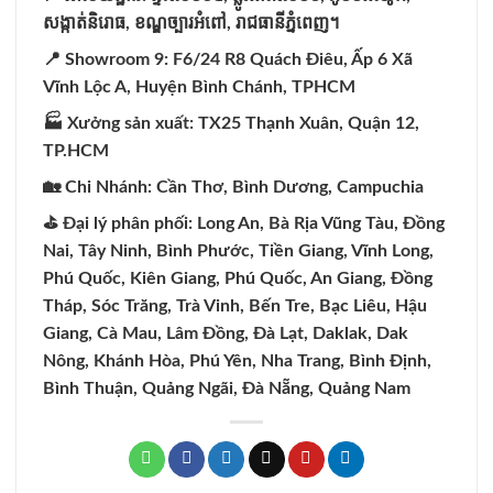
សង្កាត់និរោធ,
ខណ្ឌច្បារអំពៅ,
រាជធានីភ្នំពេញ។
📍 Showroom 9: F6/24 R8 Quách Điêu, Ấp 6 Xã
Vĩnh Lộc A, Huyện Bình Chánh, TPHCM
🏭 Xưởng sản xuất: TX25 Thạnh Xuân, Quận 12,
TP.HCM
🏡 Chi Nhánh: Cần Thơ, Bình Dương, Campuchia
⛳️ Đại lý phân phối: Long An, Bà Rịa Vũng Tàu, Đồng
Nai, Tây Ninh, Bình Phước, Tiền Giang, Vĩnh Long,
Phú Quốc, Kiên Giang, Phú Quốc, An Giang, Đồng
Tháp, Sóc Trăng, Trà Vinh, Bến Tre, Bạc Liêu, Hậu
Giang, Cà Mau, Lâm Đồng, Đà Lạt, Daklak, Dak
Nông, Khánh Hòa, Phú Yên, Nha Trang, Bình Định,
Bình Thuận, Quảng Ngãi, Đà Nẵng, Quảng Nam