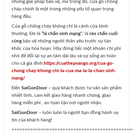
những giải pháp bảo vệ, mà trong đó, cửa gỗ chống
cháy chính là một trong những yếu tố quan trọng
hàng đầu.
Cửa gỗ chống cháy không chỉ là cánh cửa bình
thường. Đó là
“lá chắn sinh mạng”
, là
rào chắn cuối
cùng
bảo vệ những người thân yêu trước sự tàn
khốc của hỏa hoạn. Hãy đừng tiếc một khoản chi phí
nhỏ để đổi lại sự an tâm dài lâu và sự sống an toàn
cho cả gia đình.
https://cuathepvango.org/cua-go-
chong-chay-khong-chi-la-cua-ma-la-la-chan-sinh-
mang/
Đến
SaiGonDoor
– quý khách được tư vấn sản phẩm
nhiệt tình, cam kết giao hàng nhanh chóng, giao
hàng miễn phí , an toàn tận nơi người nhận.
SaiGonDoor
– luôn luôn là người bạn đồng hành uy
tín của khách hàng!
=============================================