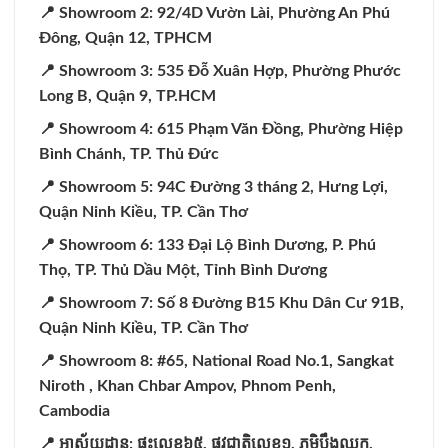
📍 Showroom 2: 92/4D Vườn Lài, Phường An Phú
Đông, Quận 12, TPHCM
📍 Showroom 3: 535 Đỗ Xuân Hợp, Phường Phước
Long B, Quận 9, TP.HCM
📍 Showroom 4: 615 Phạm Văn Đồng, Phường Hiệp
Bình Chánh, TP. Thủ Đức
📍 Showroom 5: 94C Đường 3 tháng 2, Hưng Lợi,
Quận Ninh Kiều, TP. Cần Thơ
📍 Showroom 6: 133 Đại Lộ Bình Dương, P. Phú
Thọ, TP. Thủ Dầu Một, Tỉnh Bình Dương
📍 Showroom 7: Số 8 Đường B15 Khu Dân Cư 91B,
Quận Ninh Kiều, TP. Cần Thơ
📍 Showroom 8: #65, National Road No.1, Sangkat
Niroth , Khan Chbar Ampov, Phnom Penh,
Cambodia
📍
អាស័យដ្ឋាន:
ផ្ទះលេខ៦៥,
ផ្លូវជាតិលេខ១,
ភូមិបឹងឈូក,