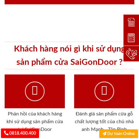
Đặt lị
Dự toá
Khách hàng nói gì khi sử dụng
Hotlin
sản phẩm cửa SaiGonDoor ?
Phản hồi của khách hàng
Đánh giá sản phẩm cửa gỗ
khi sử dụng sản phẩm cửa
chất lượng tốt của chủ nhà
tại SaiGonDoor
anh Mạnh - Tân Bình
0818.400.400
Dự toán Online