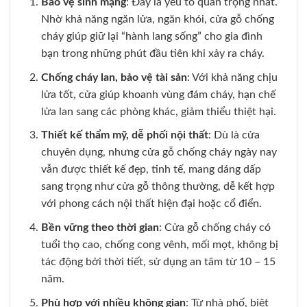
Bảo vệ sinh mạng
: Đây là yếu tố quan trọng nhất.
Nhờ khả năng ngăn lửa, ngăn khói, cửa gỗ chống
cháy giúp giữ lại “hành lang sống” cho gia đình
bạn trong những phút đầu tiên khi xảy ra cháy.
Chống cháy lan, bảo vệ tài sản
: Với khả năng chịu
lửa tốt, cửa giúp khoanh vùng đám cháy, hạn chế
lửa lan sang các phòng khác, giảm thiểu thiệt hại.
Thiết kế thẩm mỹ, dễ phối nội thất
: Dù là cửa
chuyên dụng, nhưng cửa gỗ chống cháy ngày nay
vẫn được thiết kế đẹp, tinh tế, mang dáng dấp
sang trọng như cửa gỗ thông thường, dễ kết hợp
với phong cách nội thất hiện đại hoặc cổ điển.
Bền vững theo thời gian
: Cửa gỗ chống cháy có
tuổi thọ cao, chống cong vênh, mối mọt, không bị
tác động bởi thời tiết, sử dụng an tâm từ 10 – 15
năm.
Phù hợp với nhiều không gian
: Từ nhà phố, biệt