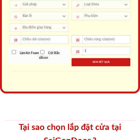
Làm kín Foam
Cột Bắn
silicon
XEM KẾT QUẢ
Tại sao chọn lắp đặt cửa tại