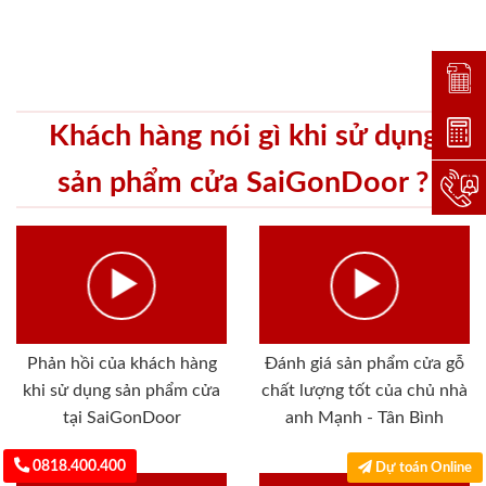
Đặt lị
Khách hàng nói gì khi sử dụng
Dự toá
sản phẩm cửa SaiGonDoor ?
Hotlin
Phản hồi của khách hàng
Đánh giá sản phẩm cửa gỗ
khi sử dụng sản phẩm cửa
chất lượng tốt của chủ nhà
tại SaiGonDoor
anh Mạnh - Tân Bình
0818.400.400
Dự toán Online