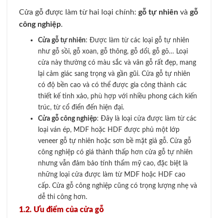
Cửa gỗ được làm từ hai loại chính:
gỗ tự nhiên
và
gỗ
công nghiệp
.
Cửa gỗ tự nhiên
: Được làm từ các loại gỗ tự nhiên
như gỗ sồi, gỗ xoan, gỗ thông, gỗ dổi, gỗ gõ… Loại
cửa này thường có màu sắc và vân gỗ rất đẹp, mang
lại cảm giác sang trọng và gần gũi. Cửa gỗ tự nhiên
có độ bền cao và có thể được gia công thành các
thiết kế tinh xảo, phù hợp với nhiều phong cách kiến
trúc, từ cổ điển đến hiện đại.
Cửa gỗ công nghiệp
: Đây là loại cửa được làm từ các
loại ván ép, MDF hoặc HDF được phủ một lớp
veneer gỗ tự nhiên hoặc sơn bề mặt giả gỗ. Cửa gỗ
công nghiệp có giá thành thấp hơn cửa gỗ tự nhiên
nhưng vẫn đảm bảo tính thẩm mỹ cao, đặc biệt là
những loại cửa được làm từ MDF hoặc HDF cao
cấp. Cửa gỗ công nghiệp cũng có trọng lượng nhẹ và
dễ thi công hơn.
1.2. Ưu điểm của cửa gỗ