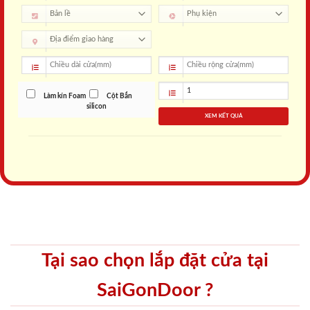
Làm kín Foam
Cột Bắn
silicon
XEM KẾT QUẢ
Tại sao chọn lắp đặt cửa tại
SaiGonDoor ?