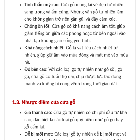
Tính thẩm mỹ cao
: Cửa gỗ mang lại vẻ đẹp tự nhiên,
sang trọng và ấm cúng. Những vân gỗ tự nhiên làm
cho không gian trở nên gần gũi và đầy cảm xúc.
Chống ồn tốt
: Cửa gỗ có khả năng cách âm tốt, giúp
giảm tiếng ồn giữa các phòng hoặc từ bên ngoài vào
nhà, tạo không gian sống yên tĩnh.
Khả năng cách nhiệt
: Gỗ là vật liệu cách nhiệt tự
nhiên, giúp giữ ấm vào mùa đông và mát mẻ vào mùa
hè.
Độ bền cao
: Với các loại gỗ tự nhiên như gỗ sồi, gỗ
gõ, cửa gỗ có tuổi thọ dài, chịu được lực tác động
mạnh và không bị cong vênh trong thời gian dài.
1.3. Nhược điểm của cửa gỗ
Giá thành cao
: Cửa gỗ tự nhiên có chi phí đầu tư khá
cao, đặc biệt là các loại gỗ quý hiếm như gỗ gõ hay
gỗ cẩm lai.
Dễ bị mối mọt
: Các loại gỗ tự nhiên dễ bị mối mọt và