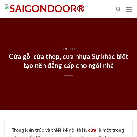
Skip
to
content
TIN TỨC
Cửa gỗ, cửa thép, cửa nhựa Sự khác biệt
tạo nên đẳng cấp cho ngôi nhà
Trong kiến trúc và thiết kế nội thất,
cửa
là một trong