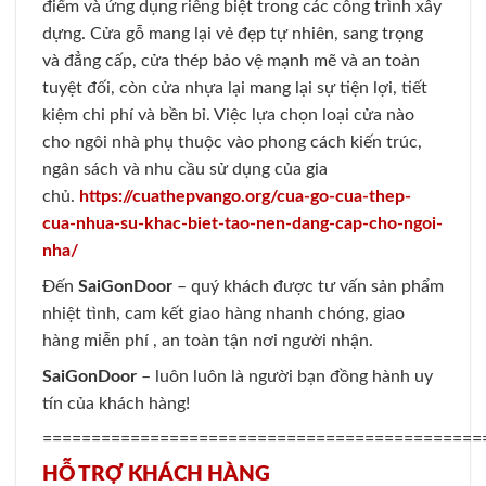
điểm và ứng dụng riêng biệt trong các công trình xây
dựng. Cửa gỗ mang lại vẻ đẹp tự nhiên, sang trọng
và đẳng cấp, cửa thép bảo vệ mạnh mẽ và an toàn
tuyệt đối, còn cửa nhựa lại mang lại sự tiện lợi, tiết
kiệm chi phí và bền bỉ. Việc lựa chọn loại cửa nào
cho ngôi nhà phụ thuộc vào phong cách kiến trúc,
ngân sách và nhu cầu sử dụng của gia
chủ.
https://cuathepvango.org/cua-go-cua-thep-
cua-nhua-su-khac-biet-tao-nen-dang-cap-cho-ngoi-
nha/
Đến
SaiGonDoor
– quý khách được tư vấn sản phẩm
nhiệt tình, cam kết giao hàng nhanh chóng, giao
hàng miễn phí , an toàn tận nơi người nhận.
SaiGonDoor
– luôn luôn là người bạn đồng hành uy
tín của khách hàng!
=============================================
HỖ TRỢ KHÁCH HÀNG