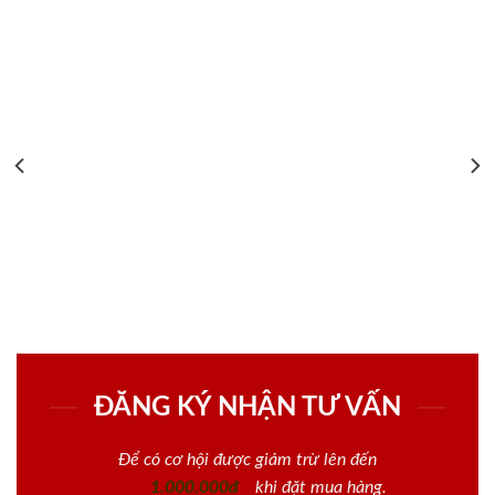
ĐĂNG KÝ NHẬN TƯ VẤN
Để có cơ hội được giảm trừ lên đến
1.000.000đ
khi đặt mua hàng.