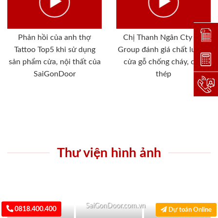
Đặt lị
Phản hồi của anh thợ
Chị Thanh Ngân Cty SG
Tattoo Top5 khi sử dụng
Group đánh giá chất lượng
Dự toá
sản phẩm cửa, nội thất của
cửa gỗ chống cháy, cửa
SaiGonDoor
thép
Hotlin
Thư viện hình ảnh
SaiGonDoor.com.vn
0818.400.400
Dự toán Online