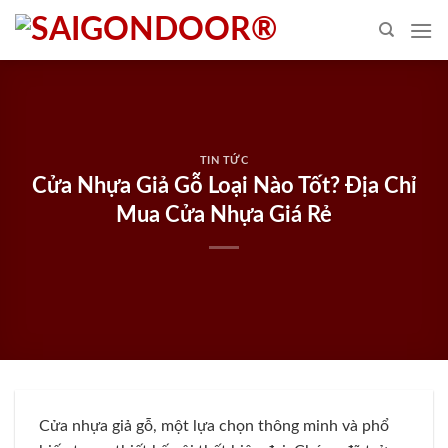
Skip
to
content
TIN TỨC
Cửa Nhựa Giả Gỗ Loại Nào Tốt? Địa Chỉ
Mua Cửa Nhựa Giá Rẻ
Cửa nhựa giả gỗ, một lựa chọn thông minh và phổ