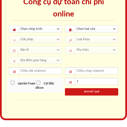
Công cụ dự toán chi phí
online
Làm kín Foam
Cột Bắn
silicon
XEM KẾT QUẢ