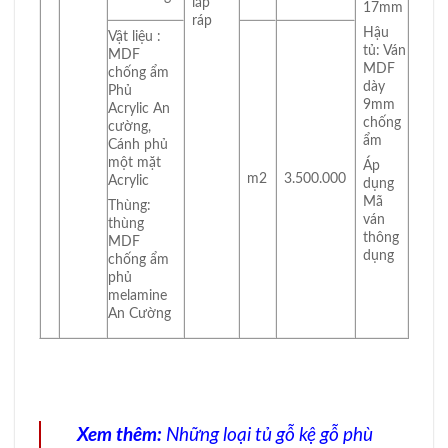
lắp
17mm
ráp
Hậu
Vật liệu :
tủ: Ván
MDF
MDF
chống ẩm
dày
Phủ
9mm
Acrylic An
chống
cường,
ẩm
Cánh phủ
một mặt
Áp
m2
3.500.000
Acrylic
dụng
Mã
Thùng:
ván
thùng
thông
MDF
dụng
chống ẩm
phủ
melamine
An Cường
Xem thêm:
Những loại tủ gỗ kệ gỗ phù