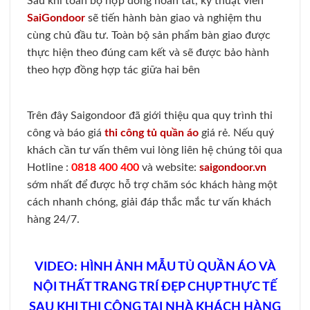
Sau khi toàn bộ hợp đồng hoàn tất, kỹ thuật viên
SaiGondoor
sẽ tiến hành bàn giao và nghiệm thu
cùng chủ đầu tư. Toàn bộ sản phẩm bàn giao được
thực hiện theo đúng cam kết và sẽ được bảo hành
theo hợp đồng hợp tác giữa hai bên
Trên đây Saigondoor đã giới thiệu qua quy trình thi
công và báo giá
thi công tủ quần áo
giá rẻ. Nếu quý
khách cần tư vấn thêm vui lòng liên hệ chúng tôi qua
Hotline :
0818 400 400
và website:
saigondoor.vn
sớm nhất để được hỗ trợ chăm sóc khách hàng một
cách nhanh chóng, giải đáp thắc mắc tư vấn khách
hàng 24/7.
VIDEO: HÌNH ẢNH MẪU TỦ QUẦN ÁO VÀ
NỘI THẤT TRANG TRÍ ĐẸP CHỤP THỰC TẾ
SAU KHI THI CÔNG TẠI NHÀ KHÁCH HÀNG