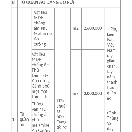
B
TỦ QUẦN ÁO DẠNG ĐỒ RỜI
Vật liệu :
MDF
chống
ẩm Phủ
m2
2.600.000
– Phụ
Melamine
kiện:
An
Ivan –
cường
Việt
Nam,
Vật liệu :
ray
MDF
giảm
chống ẩm
chấn,
Phủ
tay
Laminate
nắm,
An cường,
thanh
Cánh phủ
treo
một mặt
quần
m2
3.000.000
Laminate
áo
Tiêu
Thùng:
chuẩn
ván MDF
sâu
Cánh,
Tủ
chống ẩm
600.
Thùng:
1
quần
phủ
Dạng
Ván
áo
melamine
đồ rời
dày
An Cường