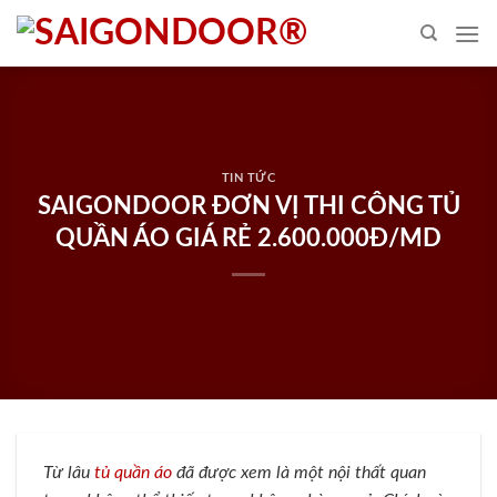
Skip
to
content
TIN TỨC
SAIGONDOOR ĐƠN VỊ THI CÔNG TỦ
QUẦN ÁO GIÁ RẺ 2.600.000Đ/MD
Từ lâu
tủ quần áo
đã được xem là một nội thất quan