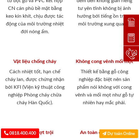
từ bột gỗ và PVC kết hợp
đem đến không gian riêng
CN cán phủ bề mặt bằng
tư yên tĩnh không bị ảnh
keo kín khít, chịu được tác
hưởng bới tiếng ồn trong
Đặt lị
động của môi trường nhiệt
môi trường xung quanh.
đới nóng ẩm.
Dự toá
Hotlin
Vật liệu chống cháy
Không cong vênh mối mọt
Cách nhiệt tốt, hạn chế
Thiết kế bằng gỗ công
cháy lan, được chứng nhận
nghiệp đặc biệt nên sản
bởi KFI (Viện kỹ thuật công
phẩm nói không với cong
nghiệp Phòng cháy chữa
vênh và mối mọt như gỗ tự
cháy Hàn Quốc).
nhiên hay mắc phải.
Độ bền vượt trội
An toàn cho sức khỏe
0818.400.400
Dự toán Online