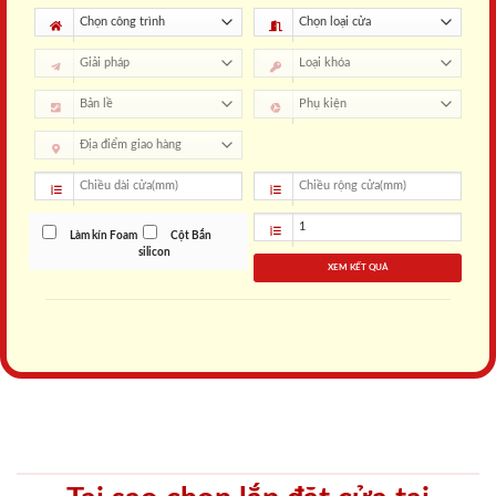
Làm kín Foam
Cột Bắn
silicon
XEM KẾT QUẢ