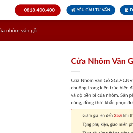
0818.400.400
YÊU CẦU TƯ VẤN
D
ửa nhôm vân gỗ
Cửa Nhôm Vân 
Cửa Nhôm Vân Gỗ SGD-CNVG-4
chuộng trong kiến trúc hiện đ
và độ bền bỉ của nhôm. Sản p
cúng, đồng thời khắc phục đ
Giảm giá lên đến
25%
khi th
Tặng phụ kiện, giao miễn ph