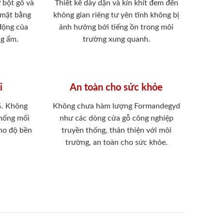
 bột gỗ và
Thiết kế dày dặn và kín khít đem đến
 mặt bằng
không gian riêng tư yên tĩnh không bị
 động của
ảnh hưởng bới tiếng ồn trong môi
ng ẩm.
trường xung quanh.
i
An toàn cho sức khỏe
%. Không
Không chưa hàm lượng Formandegyd
chống mối
như các dòng cửa gỗ công nghiệp
ho độ bền
truyền thống, thân thiện với môi
trường, an toàn cho sức khỏe.