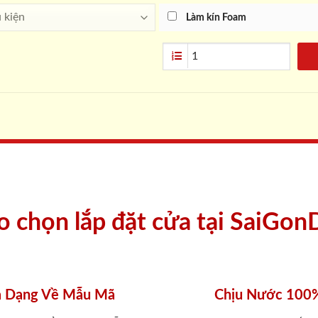
Làm kín Foam
ao chọn lắp đặt cửa tại SaiGon
 Dạng Về Mẫu Mã
Chịu Nước 100