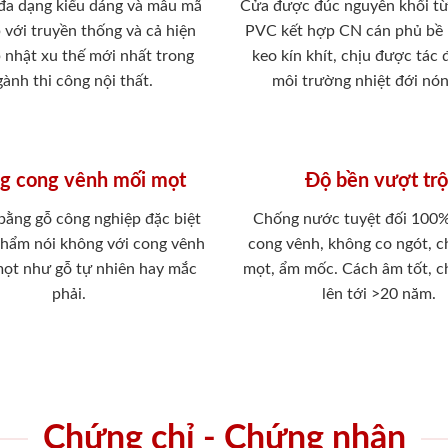
 đa dạng kiểu dáng và mẫu mã
Cửa được đúc nguyên khối từ
 với truyền thống và cả hiện
PVC kết hợp CN cán phủ bề
p nhật xu thế mới nhất trong
keo kín khít, chịu được tác
ành thi công nội thất.
môi trường nhiệt đới nó
g cong vênh mối mọt
Độ bền vượt trộ
 bằng gỗ công nghiệp đặc biệt
Chống nước tuyệt đối 100
phẩm nói không với cong vênh
cong vênh, không co ngót, 
mọt như gỗ tự nhiên hay mắc
mọt, ẩm mốc. Cách âm tốt, c
phải.
lên tới >20 năm.
Chứng chỉ - Chứng nhận