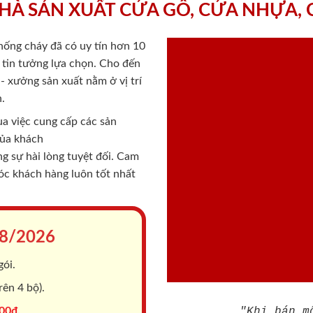
HÀ SẢN XUẤT CỬA GỖ, CỬA NHỰA,
chống cháy
đã có uy tín hơn 10
ý tin tưởng lựa chọn. Cho đến
 xưởng sản xuất nằm ở vị trí
.
a việc cung cấp các sản
của khách
 sự hài lòng tuyệt đối. Cam
sóc khách hàng luôn tốt nhất
8/2026
gói.
ên 4 bộ).
00đ.
"Khi bán m