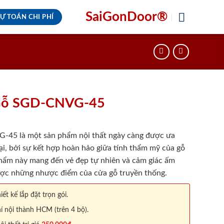
SaiGonDoor®
Ự TOÁN CHI PHÍ
Gỗ SGD-CNVG-45
5 là một sản phẩm nội thất ngày càng được ưa
ại, bởi sự kết hợp hoàn hảo giữa tính thẩm mỹ của gỗ
hẩm này mang đến vẻ đẹp tự nhiên và cảm giác ấm
ược những nhược điểm của cửa gỗ truyền thống.
iết kế lắp đặt trọn gói.
í nội thành HCM (trên 4 bộ).