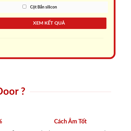
Cột Bắn silicon
XEM KẾT QUẢ
Door ?
%
Cách Âm Tốt