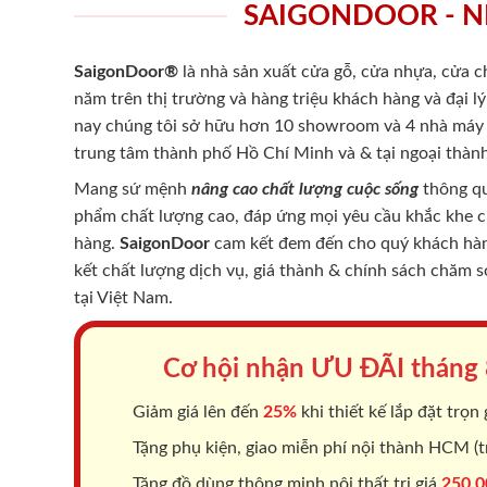
SAIGONDOOR - N
SaigonDoor®
là nhà sản xuất cửa gỗ, cửa nhựa, cửa 
năm trên thị trường và hàng triệu khách hàng và đại l
nay chúng tôi sở hữu hơn 10 showroom và 4 nhà máy -
trung tâm thành phố Hồ Chí Minh và & tại ngoại thành
Mang sứ mệnh
nâng cao chất lượng cuộc sống
thông qu
phẩm chất lượng cao, đáp ứng mọi yêu cầu khắc khe 
hàng.
SaigonDoor
cam kết đem đến cho quý khách hàng
kết chất lượng dịch vụ, giá thành & chính sách chăm 
tại Việt Nam.
Cơ hội nhận ƯU ĐÃI tháng
Giảm giá lên đến
25%
khi thiết kế lắp đặt trọn 
Tặng phụ kiện, giao miễn phí nội thành HCM (tr
Tặng đồ dùng thông minh nội thất trị giá
250.0