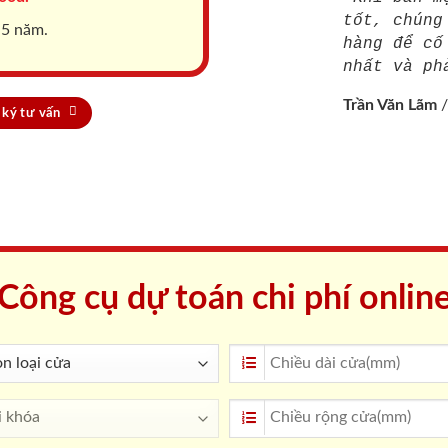
tốt, chúng
 5 năm.
hàng để cố
nhất và ph
Trần Văn Lãm
ký tư vấn
Công cụ dự toán chi phí onlin