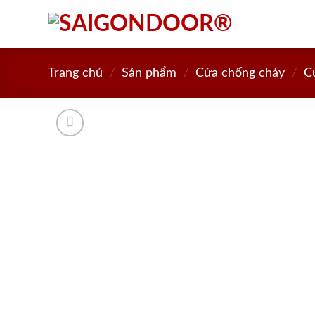
Skip
to
content
Trang chủ
/
Sản phẩm
/
Cửa chống cháy
/
C