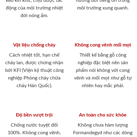
keo kín khít, chịu được tác
hưởng bới tiếng ồn trong
động của môi trường nhiệt
môi trường xung quanh.
đới nóng ẩm.
Vật liệu chống cháy
Không cong vênh mối mọt
Cách nhiệt tốt, hạn chế
Thiết kế bằng gỗ công
cháy lan, được chứng nhận
nghiệp đặc biệt nên sản
bởi KFI (Viện kỹ thuật công
phẩm nói không với cong
nghiệp Phòng cháy chữa
vênh và mối mọt như gỗ tự
cháy Hàn Quốc).
nhiên hay mắc phải.
Độ bền vượt trội
An toàn cho sức khỏe
Chống nước tuyệt đối
Không chưa hàm lượng
100%. Không cong vênh,
Formandegyd như các dòng