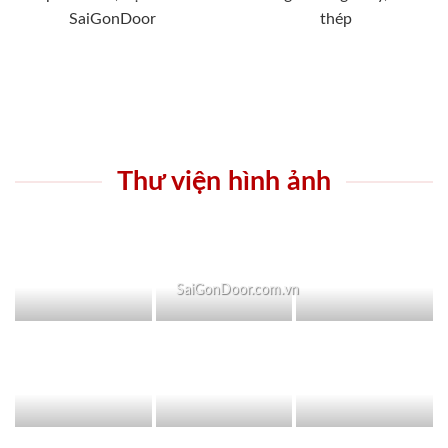
SaiGonDoor
thép
Thư viện hình ảnh
SaiGonDoor.com.vn