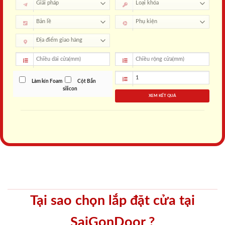
Làm kín Foam
Cột Bắn
silicon
XEM KẾT QUẢ
Tại sao chọn lắp đặt cửa tại
SaiGonDoor ?