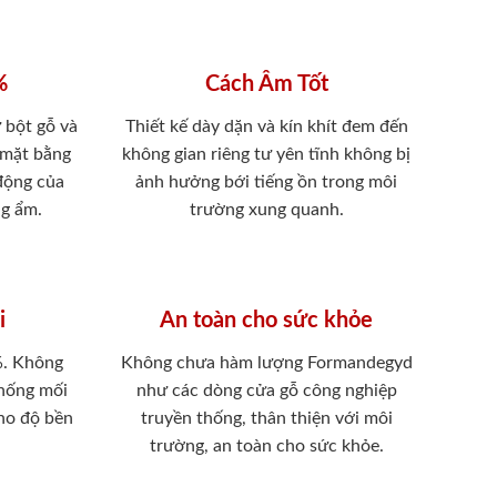
%
Cách Âm Tốt
 bột gỗ và
Thiết kế dày dặn và kín khít đem đến
 mặt bằng
không gian riêng tư yên tĩnh không bị
 động của
ảnh hưởng bới tiếng ồn trong môi
ng ẩm.
trường xung quanh.
i
An toàn cho sức khỏe
%. Không
Không chưa hàm lượng Formandegyd
chống mối
như các dòng cửa gỗ công nghiệp
ho độ bền
truyền thống, thân thiện với môi
trường, an toàn cho sức khỏe.