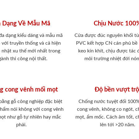
 Dạng Về Mẫu Mã
Chịu Nước 100
 đa dạng kiểu dáng và mẫu mã
Cửa được đúc nguyên khối từ
 với truyền thống và cả hiện
PVC kết hợp CN cán phủ bề
p nhật xu thế mới nhất trong
keo kín khít, chịu được tác
ành thi công nội thất.
môi trường nhiệt đới nó
g cong vênh mối mọt
Độ bền vượt trộ
 bằng gỗ công nghiệp đặc biệt
Chống nước tuyệt đối 100
phẩm nói không với cong vênh
cong vênh, không co ngót, 
mọt như gỗ tự nhiên hay mắc
mọt, ẩm mốc. Cách âm tốt, c
phải.
lên tới >20 năm.