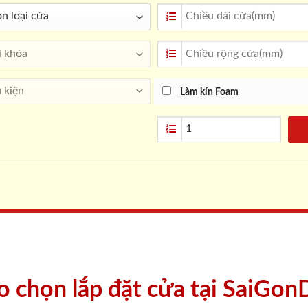
Làm kín Foam
ao chọn lắp đặt cửa tại SaiGon