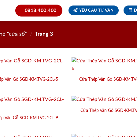
0818.400.400
YÊU CẦU TƯ VẤN
D
hẻ “cửa sổ”
/
Trang 3
ép Vân Gỗ SGD-KM.TVG-2CL-5
Cửa Thép Vân Gỗ SGD-KM.TV
Cửa Thép Vân Gỗ SGD-KM.TV
ép Vân Gỗ SGD-KM.TVG-2CL-9