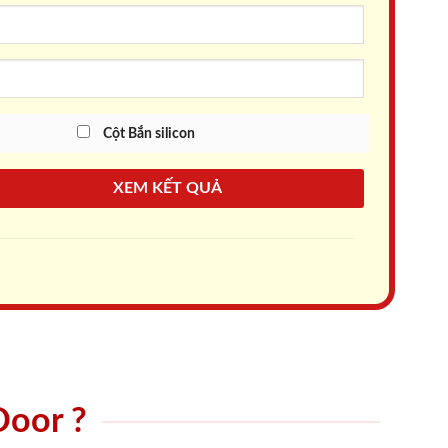
Cột Bắn silicon
XEM KẾT QUẢ
Door ?