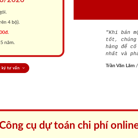
gói.
ên 4 bộ).
00đ.
"Khi bán m
tốt, chúng
 5 năm.
hàng để cố
nhất và ph
Trần Văn Lãm
 ký tư vấn
Công cụ dự toán chi phí onlin