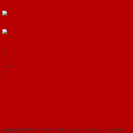
Cửa Thép Vân Gỗ SGD-KM.TVG-4C.34
Cửa Thép Vân Gỗ SGD-KM.TVG-4C.35n.
Cửa Thép Vân Gỗ SGD-KM.TVG-4C.36n.
1
2
3
4
SAIGONDOOR - NHÀ SẢN XUẤT CỬA
GỖ, CỬA NHỰA, CỬA CHỐNG CHÁY
SaigonDoor®
là nhà sản xuất cửa gỗ, cửa nhựa, cửa chống