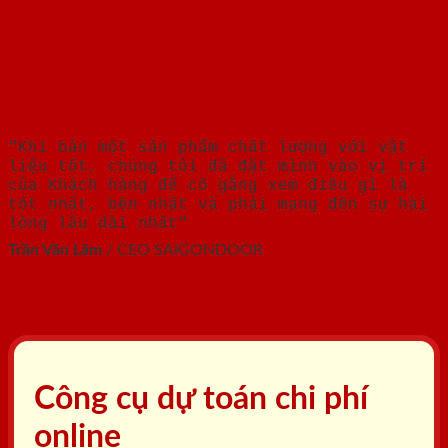
"Khi bán một sản phẩm chất lượng với vật
liệu tốt, chúng tôi đã đặt mình vào vị trí
của Khách hàng để cố gắng xem điều gì là
tốt nhất, bền nhất và phải mang đến sự hài
lòng lâu dài nhất"
Trần Văn Lãm
/
CEO SAIGONDOOR
Công cụ dự toán chi phí
online