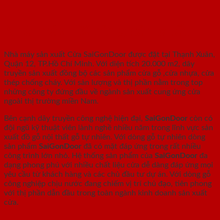
Nhà máy - Xưởng sản xuất
Nhà máy sản xuất Cửa SaiGonDoor được đặt tại Thạnh Xuân,
Quận 12, TP.Hồ Chí Minh. Với diện tích 20.000 m2, dây
truyền sản xuất đồng bộ các sản phẩm cửa gỗ ,cửa nhựa, cửa
thép chống cháy. Với sản lượng và thị phần nằm trong top
những công ty đứng đầu về ngành sản xuất cung ứng cửa
ngoài thị trường miền Nam.
Bên cạnh dây truyền công nghệ hiện đại,
SaiGonDoor
còn có
đội ngũ kỹ thuật viên lành nghề nhiều năm trong lĩnh vực sản
xuất đồ gỗ nội thất gỗ tự nhiên. Với dòng gỗ tự nhiên dòng
sản phẩm
SaiGonDoor
đã có mặt đáp ứng trong rất nhiều
công trình lớn nhỏ. Hệ thống sản phẩm của
SaiGonDoor
đa
dạng phong phú với nhiều chất liệu cửa dễ dàng đáp ứng mọi
yêu cầu từ khách hàng và các chủ đầu tư dự án. Với dòng gỗ
công nghiệp chịu nước đang chiếm vị trí chủ đạo, tiên phong
với thị phần dẫn đầu trong toàn ngành kinh doanh sản xuất
cửa.