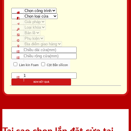
Làm kín Foam
Cột Bắn silicon
XEM KẾT QUẢ