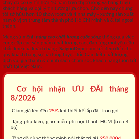
cháy
đã có uy tín hơn 10 năm trên thị trường và hàng triệu
khách hàng và đại lý tin tưởng lựa chọn. Cho đến nay chúng
tôi sở hữu hơn 10 showroom và 4 nhà máy - xưởng sản xuất
nằm ở vị trí trung tâm thành phố Hồ Chí Minh và & tại ngoại
thành.
Mang sứ mệnh
nâng cao chất lượng cuộc sống
thông qua việc
cung cấp các sản phẩm chất lượng cao, đáp ứng mọi yêu cầu
khắc khe của khách hàng.
SaigonDoor
cam kết đem đến cho
quý khách hàng sự hài lòng tuyệt đối. Cam kết chất lượng
dịch vụ, giá thành & chính sách chăm sóc khách hàng luôn tốt
nhất tại Việt Nam.
Cơ hội nhận ƯU ĐÃI tháng
8/2026
Giảm giá lên đến
25%
khi thiết kế lắp đặt trọn gói.
Tặng phụ kiện, giao miễn phí nội thành HCM (trên 4
bộ).
Tặng đồ dùng thông minh nội thất trị giá
250.000đ.